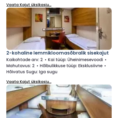
Vaata Kajut üksikasju...
2-kohaline lemmikloomasõbralik sisekajut
Kaikohtade arv:
2
•
Kai tüüp:
Üheinimesevoodi
•
Mahutavus:
2
•
Hõlbulikkuse tüüp:
Eksklusiivne
•
Hõivatus Sugu:
Iga sugu
Vaata Kajut üksikasju...