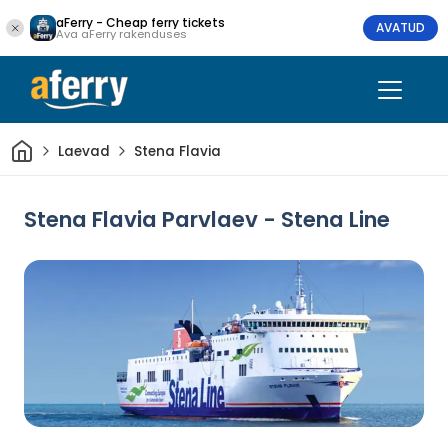
aFerry - Cheap ferry tickets
AVATUD
Ava aFerry rakenduses
Avaleht
Laevad
Stena Flavia
Stena Flavia Parvlaev - Stena Line