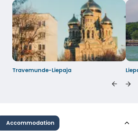
Travemunde-Liepaja
Lie
Accommodation