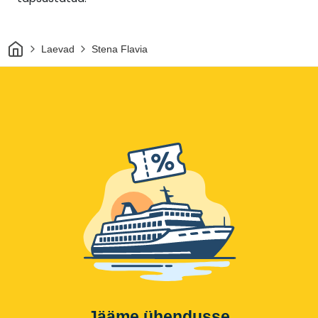
Avaleht
Laevad
Stena Flavia
Jääme ühendusse