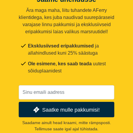
Ära maga maha, liitu tuhandete AFerry
klientidega, kes juba naudivad suurepäraseid
varajase linnu pakkumisi ja eksklusiivseid
eripakkumisi laias valikus marsruutidel!
Eksklusiivsed eripakkumised
ja
allahindlused kuni 25% säästuga
Ole esimene, kes saab teada
uutest
sõiduplaanidest
Saatke mulle pakkumisi!
Saadame ainult head kraami, mitte rämpsposti.
Tellimuse saate igal ajal tühistada.