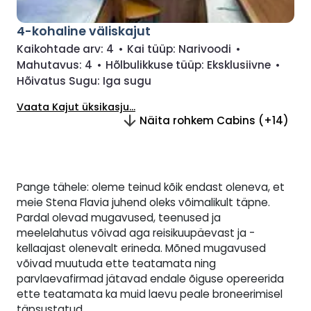
4-kohaline väliskajut
Kaikohtade arv:
4
•
Kai tüüp:
Narivoodi
•
Mahutavus:
4
•
Hõlbulikkuse tüüp:
Eksklusiivne
•
Hõivatus Sugu:
Iga sugu
Vaata Kajut üksikasju...
Näita rohkem Cabins (+14)
Pange tähele: oleme teinud kõik endast oleneva, et
meie Stena Flavia juhend oleks võimalikult täpne.
Pardal olevad mugavused, teenused ja
meelelahutus võivad aga reisikuupäevast ja -
kellaajast olenevalt erineda. Mõned mugavused
võivad muutuda ette teatamata ning
parvlaevafirmad jätavad endale õiguse opereerida
ette teatamata ka muid laevu peale broneerimisel
täpsustatud.