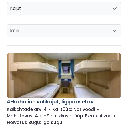
Kajut
Kõik
4-kohaline välikajut, ligipääsetav
Kaikohtade arv:
4
•
Kai tüüp:
Narivoodi
•
Mahutavus:
4
•
Hõlbulikkuse tüüp:
Eksklusiivne
•
Hõivatus Sugu:
Iga sugu