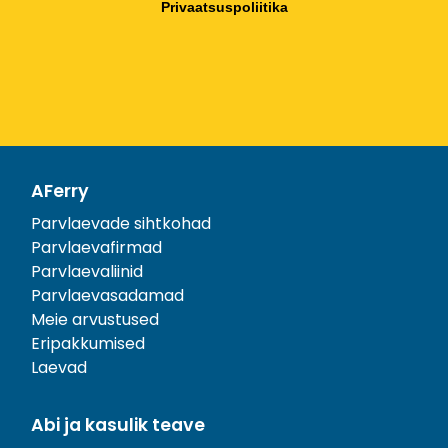
Privaatsuspoliitika
AFerry
Parvlaevade sihtkohad
Parvlaevafirmad
Parvlaevaliinid
Parvlaevasadamad
Meie arvustused
Eripakkumised
Laevad
Abi ja kasulik teave