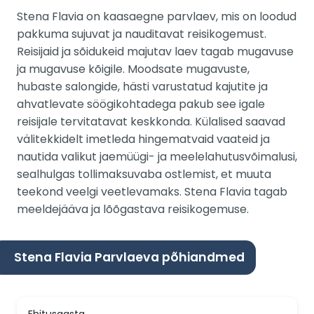
Stena Flavia on kaasaegne parvlaev, mis on loodud
pakkuma sujuvat ja nauditavat reisikogemust.
Reisijaid ja sõidukeid majutav laev tagab mugavuse
ja mugavuse kõigile. Moodsate mugavuste,
hubaste salongide, hästi varustatud kajutite ja
ahvatlevate söögikohtadega pakub see igale
reisijale tervitatavat keskkonda. Külalised saavad
välitekkidelt imetleda hingematvaid vaateid ja
nautida valikut jaemüügi- ja meelelahutusvõimalusi,
sealhulgas tollimaksuvaba ostlemist, et muuta
teekond veelgi veetlevamaks. Stena Flavia tagab
meeldejääva ja lõõgastava reisikogemuse.
Stena Flavia Parvlaeva põhiandmed