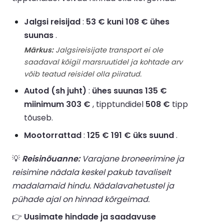
Jalgsi reisijad
:
53 € kuni 108 € ühes
suunas
.
Märkus:
Jalgsireisijate transport ei ole
saadaval kõigil marsruutidel ja kohtade arv
võib teatud reisidel olla piiratud.
Autod (sh juht)
:
ühes suunas 135 €
miinimum 303 €
, tipptundidel
508 €
tipp
tõuseb.
Mootorrattad
:
125 € 191 € üks suund
.
💡
Reisinõuanne:
Varajane broneerimine ja
reisimine nädala keskel pakub tavaliselt
madalamaid hindu. Nädalavahetustel ja
pühade ajal on hinnad kõrgeimad.
👉
Uusimate hindade ja saadavuse