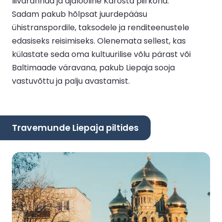
liivarannad ja ajalooline Karosta piirkond.
Sadam pakub hõlpsat juurdepääsu
ühistranspordile, taksodele ja renditeenustele
edasiseks reisimiseks. Olenemata sellest, kas
külastate seda oma kultuurilise võlu pärast või
Baltimaade väravana, pakub Liepaja sooja
vastuvõttu ja palju avastamist.
Travemunde Liepaja piltides