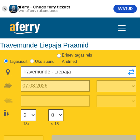
aFerry - Cheap ferry tickets
AVATUD
Ava aFerry rakenduses
Travemunde Liepaja Praamid
Erinev tagasireis
Tagasisõit
Üks suund
Andmed
18+
< 18