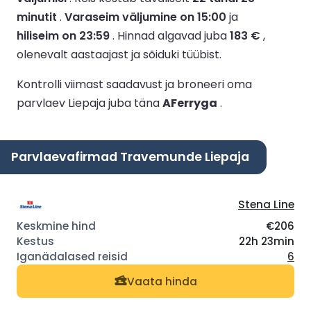
minutit
.
Varaseim väljumine on 15:00
ja
hiliseim on 23:59
.
Hinnad algavad juba
183 €
,
olenevalt aastaajast ja sõiduki tüübist.
Kontrolli viimast saadavust ja broneeri oma
parvlaev Liepaja juba täna
AFerryga
.
Parvlaevafirmad Travemunde Liepaja
Stena Line
€206
22h 23min
6
Vaata hinda