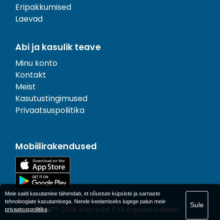
Eripakkumised
Laevad
Abi ja kasulik teave
Minu konto
Kontakt
Meist
Kasutustingimused
Privaatsuspoliitika
Mobiilirakendused
Meie saidi kasutamine tähendab, et nõustute küpsiste ja sarnaste
tehnoloogiate kasutamisega. Nende keelamiseks lugege palun meie
Sule
© 1977-
2026
AFerry Ltd. Kõik õigused kaitstud..
privaatsuspoliitika
.