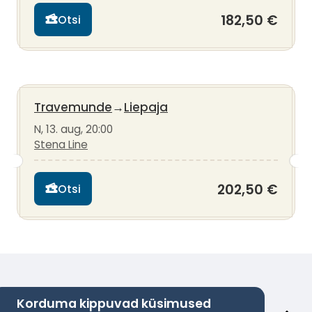
182,50 €
Otsi
Travemunde
→
Liepaja
N, 13. aug, 20:00
Stena Line
202,50 €
Otsi
Korduma kippuvad küsimused