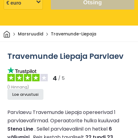
Otsing
Avaleht
Marsruudid
Travemunde-Liepaja
Travemunde Liepaja Parvlaev
4
/ 5
(
1
Hinnang
)
Loe arvustusi
Parvlaevu Travemunde Liepaja opereerivad 1
parvlaevafirmad.
Operaatorite hulka kuuluvad
Stena Line
.
Sellel parvlaevaliinil on hetkel
6
väljumisi
.
Reis kestab tavaliselt
22 tundi 23