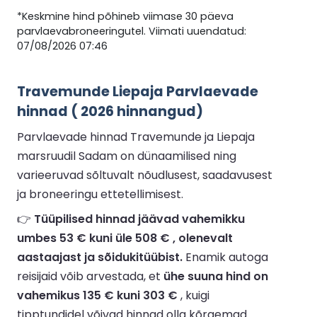
*Keskmine hind põhineb viimase 30 päeva
parvlaevabroneeringutel. Viimati uuendatud:
07/08/2026 07:46
Travemunde Liepaja Parvlaevade
hinnad ( 2026 hinnangud)
Parvlaevade hinnad Travemunde ja Liepaja
marsruudil Sadam on dünaamilised ning
varieeruvad sõltuvalt nõudlusest, saadavusest
ja broneeringu ettetellimisest.
👉
Tüüpilised hinnad jäävad vahemikku
umbes 53 € kuni üle 508 € , olenevalt
aastaajast ja sõidukitüübist.
Enamik autoga
reisijaid võib arvestada, et
ühe suuna hind on
vahemikus 135 € kuni 303 €
, kuigi
tipptundidel võivad hinnad olla kõrgemad.