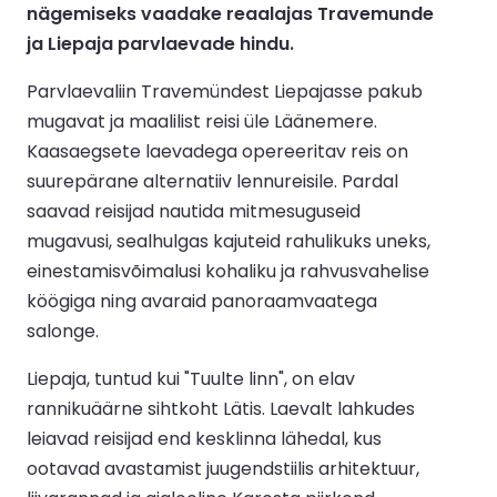
nägemiseks vaadake reaalajas Travemunde
ja Liepaja parvlaevade hindu.
Parvlaevaliin Travemündest Liepajasse pakub
mugavat ja maalilist reisi üle Läänemere.
Kaasaegsete laevadega opereeritav reis on
suurepärane alternatiiv lennureisile. Pardal
saavad reisijad nautida mitmesuguseid
mugavusi, sealhulgas kajuteid rahulikuks uneks,
einestamisvõimalusi kohaliku ja rahvusvahelise
köögiga ning avaraid panoraamvaatega
salonge.
Liepaja, tuntud kui "Tuulte linn", on elav
rannikuäärne sihtkoht Lätis. Laevalt lahkudes
leiavad reisijad end kesklinna lähedal, kus
ootavad avastamist juugendstiilis arhitektuur,