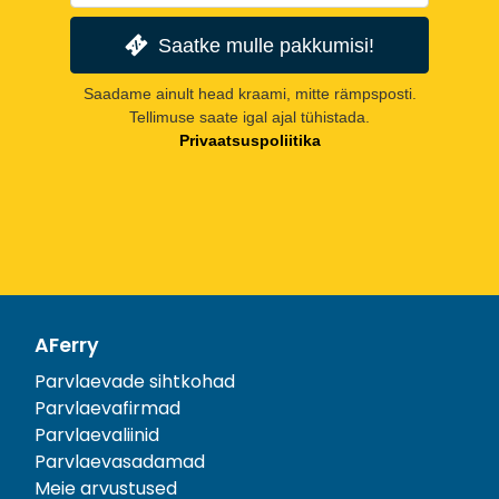
Saatke mulle pakkumisi!
Saadame ainult head kraami, mitte rämpsposti.
Tellimuse saate igal ajal tühistada.
Privaatsuspoliitika
AFerry
Parvlaevade sihtkohad
Parvlaevafirmad
Parvlaevaliinid
Parvlaevasadamad
Meie arvustused