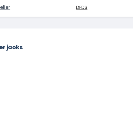
elier
DFDS
er jaoks