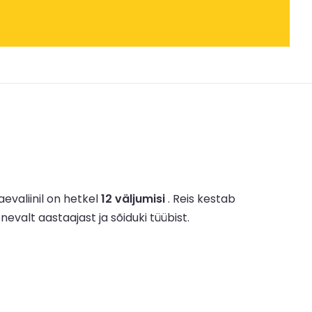
aevaliinil on hetkel
12 väljumisi
.
Reis kestab
enevalt aastaajast ja sõiduki tüübist.