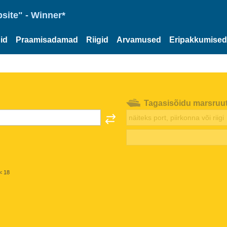
site" - Winner*
id
Praamisadamad
Riigid
Arvamused
Eripakkumised
Tagasisõidu marsruu
< 18