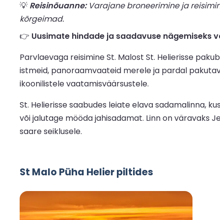
💡
Reisinõuanne:
Varajane broneerimine ja reisimi
kõrgeimad.
👉
Uusimate hindade ja saadavuse nägemiseks vaa
Parvlaevaga reisimine St. Malost St. Helierisse pakub
istmeid, panoraamvaateid merele ja pardal pakutavai
ikoonilistele vaatamisväärsustele.
St. Helierisse saabudes leiate elava sadamalinna, kus
või jalutage mööda jahisadamat. Linn on väravaks Je
saare seiklusele.
St Malo Püha Helier piltides