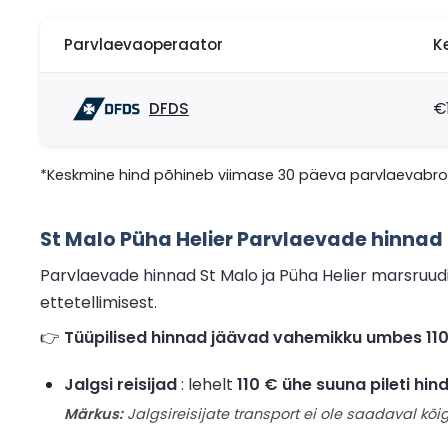
Parvlaevaoperaator
K
DFDS
€
*Keskmine hind põhineb viimase 30 päeva parvlaevabron
St Malo Püha Helier Parvlaevade hinnad
Parvlaevade hinnad St Malo ja Püha Helier marsruud
ettetellimisest.
👉
Tüüpilised hinnad jäävad vahemikku umbes 110 € 
Jalgsi reisijad
: lehelt
110 € ühe suuna pileti hin
Märkus:
Jalgsireisijate transport ei ole saadaval kõig