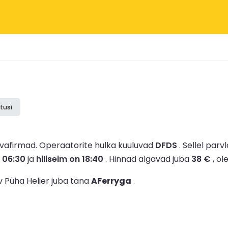
tusi
evafirmad.
Operaatorite hulka kuuluvad
DFDS
.
Sellel parvl
 06:30
ja
hiliseim on 18:40
.
Hinnad algavad juba
38 €
, ol
v Püha Helier juba täna
AFerryga
.