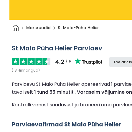
Avaleht
Marsruudid
St Malo-Püha Helier
St Malo Püha Helier Parvlaev
4.2
/ 5
Loe arvus
(
18
Hinnangud
)
Parvlaevu St Malo Püha Helier opereerivad 1 parvla
tavaliselt
1 tund 55 minutit
.
Varaseim väljumine on
Kontrolli viimast saadavust ja broneeri oma parvlae
Parvlaevafirmad St Malo Püha Helier