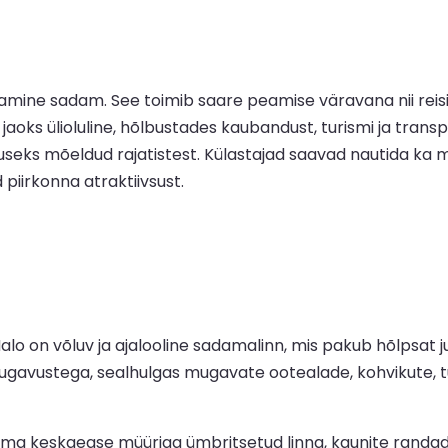
peamine sadam. See toimib saare peamise väravana nii re
e jaoks ülioluline, hõlbustades kaubandust, turismi ja tra
s mõeldud rajatistest. Külastajad saavad nautida ka maal
iirkonna atraktiivsust.
lo on võluv ja ajalooline sadamalinn, mis pakub hõlpsat j
gavustega, sealhulgas mugavate ootealade, kohvikute, t
 oma keskaegse müüriga ümbritsetud linna, kaunite randa