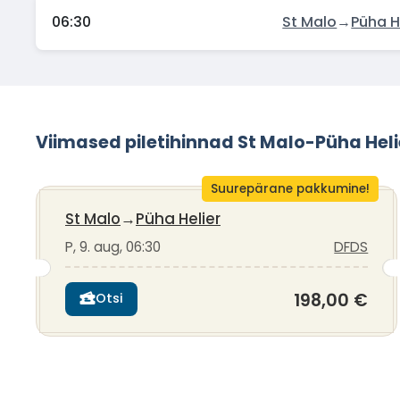
06:30
St Malo
→
Püha H
Viimased piletihinnad St Malo-Püha Heli
Suurepärane pakkumine!
St Malo
→
Püha Helier
P, 9. aug, 06:30
DFDS
198,00 €
Otsi