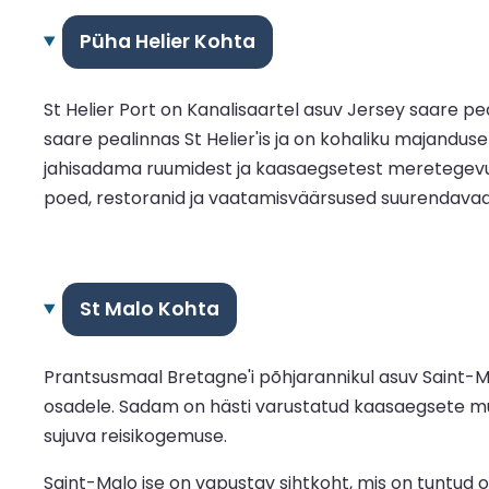
Püha Helier Kohta
St Helier Port on Kanalisaartel asuv Jersey saare 
saare pealinnas St Helier'is ja on kohaliku majandus
jahisadama ruumidest ja kaasaegsetest meretegevusek
poed, restoranid ja vaatamisväärsused suurendavad p
St Malo Kohta
Prantsusmaal Bretagne'i põhjarannikul asuv Saint-Ma
osadele. Sadam on hästi varustatud kaasaegsete mu
sujuva reisikogemuse.
Saint-Malo ise on vapustav sihtkoht, mis on tuntud