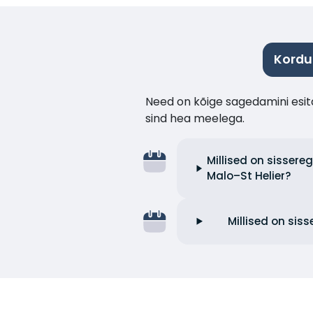
Kordu
Need on kõige sagedamini esita
sind hea meelega.
Millised on sissere
Malo–St Helier?
Millised on sis