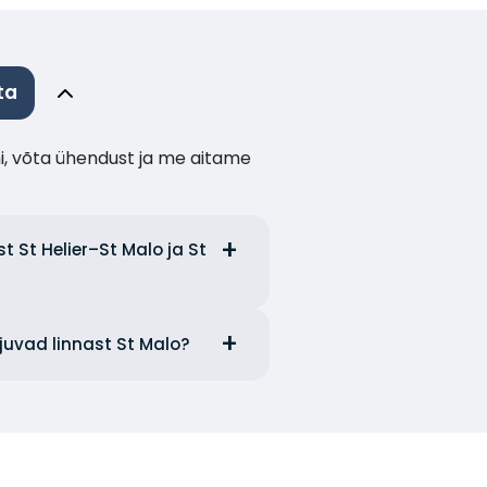
ta
i, võta ühendust ja me aitame
t St Helier–St Malo ja St
ljuvad linnast St Malo?