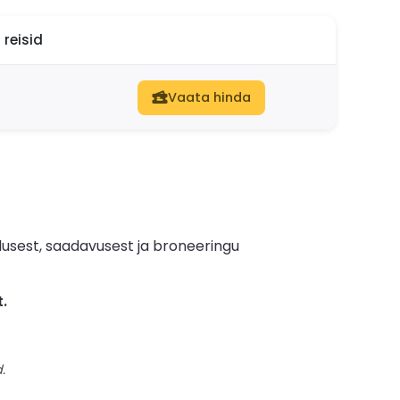
reisid
Vaata hinda
lusest, saadavusest ja broneeringu
.
.