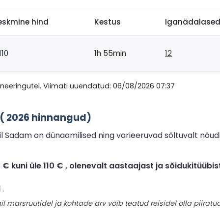
eskmine hind
Kestus
Iganädalased 
110
1h 55min
12
eeringutel. Viimati uuendatud: 06/08/2026 07:37
 ( 2026 hinnangud)
il Sadam on dünaamilised ning varieeruvad sõltuvalt nõud
kuni üle 110 € , olenevalt aastaajast ja sõidukitüübist
d
.
il marsruutidel ja kohtade arv võib teatud reisidel olla piiratud