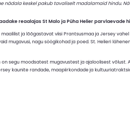
ne nädala keskel pakub tavaliselt madalamaid hindu. Nä
dake reaalajas St Malo ja Püha Helier parvlaevade h
 maalilist ja lõõgastavat viisi Prantsusmaa ja Jersey vahe
d mugavusi, nagu söögikohad ja poed. St. Helieri lähenemi
 on segu moodsatest mugavustest ja ajaloolisest võlust. Av
rsey kaunite randade, maapiirkondade ja kultuuriatraktsio