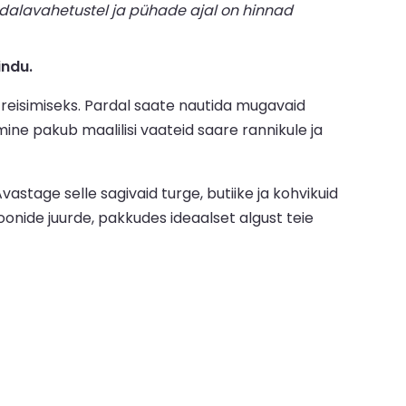
dalavahetustel ja pühade ajal on hinnad
indu.
l reisimiseks. Pardal saate nautida mugavaid
ne pakub maalilisi vaateid saare rannikule ja
astage selle sagivaid turge, butiike ja kohvikuid
onide juurde, pakkudes ideaalset algust teie