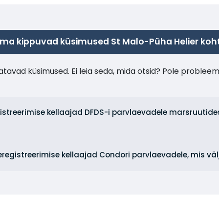
ma kippuvad küsimused St Malo-Püha Helier koh
tavad küsimused. Ei leia seda, mida otsid? Pole probleem
gistreerimise kellaajad DFDS-i parvlaevadele marsruutides
seregistreerimise kellaajad Condori parvlaevadele, mis vä