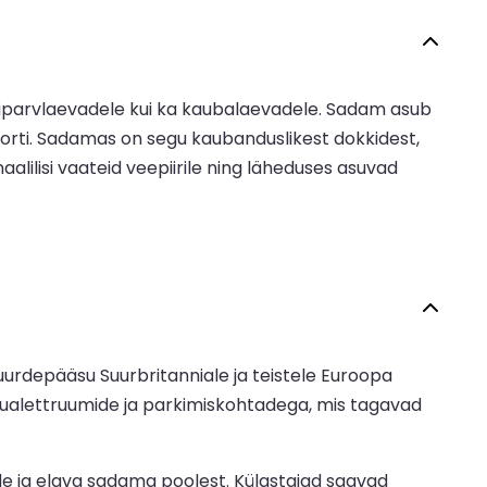
isiparvlaevadele kui ka kaubalaevadele. Sadam asub
nsporti. Sadamas on segu kaubanduslikest dokkidest,
ilisi vaateid veepiirile ning läheduses asuvad
uurdepääsu Suurbritanniale ja teistele Euroopa
ualettruumide ja parkimiskohtadega, mis tagavad
de ja elava sadama poolest. Külastajad saavad