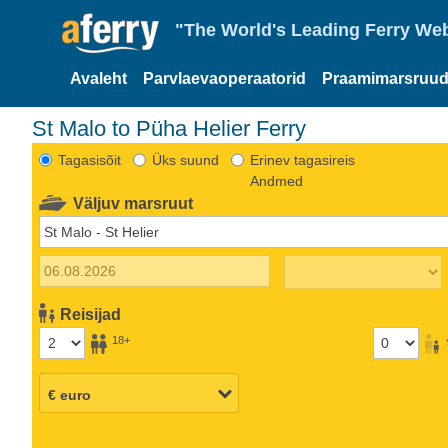
"The World's Leading Ferry Web
Avaleht
Parvlaevaoperaatorid
Praamimarsruud
St Malo to Püha Helier Ferry
Tagasisõit
Üks suund
Erinev tagasireis
Andmed
Väljuv marsruut
Reisijad
18+