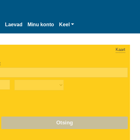
Laevad
Minu konto
Keel
Kaart
t
Otsing