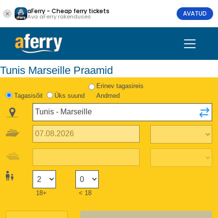
aFerry - Cheap ferry tickets
AVATUD
Ava aFerry rakenduses
Tunis Marseille Praamid
Erinev tagasireis
Tagasisõit
Üks suund
Andmed
18+
< 18