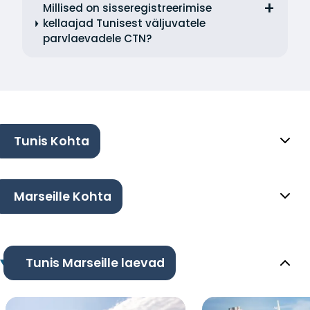
Millised on sisseregistreerimise
kellaajad Tunisest väljuvatele
parvlaevadele CTN?
Tunis Kohta
Marseille Kohta
Tunis Marseille laevad