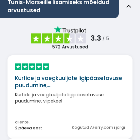
Tunis-Marseille lisamiseks mõeldud
arvustused
3.3
/ 5
572
Arvustused
Kurtide ja vaegkuuljate ligipääsetavuse
puudumine,…
Kurtide ja vaegkuuljate ligipääsetavuse
puudumine, viipekeel
cliente
,
Kogutud AFerry.com i järgi
2 päeva eest