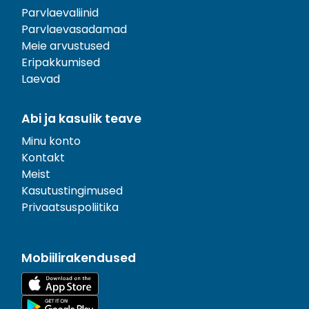
Parvlaevaliinid
Parvlaevasadamad
Meie arvustused
Eripakkumised
Laevad
Abi ja kasulik teave
Minu konto
Kontakt
Meist
Kasutustingimused
Privaatsuspoliitika
Mobiilirakendused