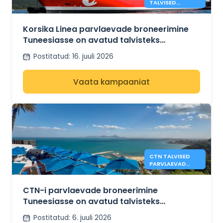
TALVISED
PARVLAEVAD
MARSEILLE JA
TUNISE VAHEL
Korsika Linea parvlaevade broneerimine
Tuneesiasse on avatud talvisteks
ülesõitudeks Marseille'i ja Tunise vahel.
Postitatud
:
16. juuli 2026
Vaata kampaaniat
CTN TALVISED
PARVLAEVAD
TUNEESIASSE
MARSEILLE'ST JA
GENOVAST
CTN-i parvlaevade broneerimine
Tuneesiasse on avatud talvisteks
ülesõitudeks Marseille'st ja Genovast.
Postitatud
:
6. juuli 2026