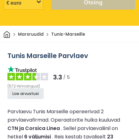
Otsing
Avaleht
Marsruudid
Tunis-Marseille
Tunis Marseille Parvlaev
3.3
/ 5
(
572
Hinnangud
)
Loe arvustusi
Parvlaevu Tunis Marseille opereerivad 2
parvlaevafirmad.
Operaatorite hulka kuuluvad
CTN ja Corsica Linea
.
Sellel parvlaevaliinil on
hetkel
6 väljumisi
.
Reis kestab tavaliselt
23