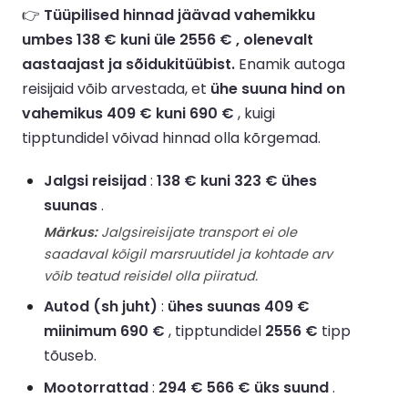
👉
Tüüpilised hinnad jäävad vahemikku
umbes 138 € kuni üle 2556 € , olenevalt
aastaajast ja sõidukitüübist.
Enamik autoga
reisijaid võib arvestada, et
ühe suuna hind on
vahemikus 409 € kuni 690 €
, kuigi
tipptundidel võivad hinnad olla kõrgemad.
Jalgsi reisijad
:
138 € kuni 323 € ühes
suunas
.
Märkus:
Jalgsireisijate transport ei ole
saadaval kõigil marsruutidel ja kohtade arv
võib teatud reisidel olla piiratud.
Autod (sh juht)
:
ühes suunas 409 €
miinimum 690 €
, tipptundidel
2556 €
tipp
tõuseb.
Mootorrattad
:
294 € 566 € üks suund
.