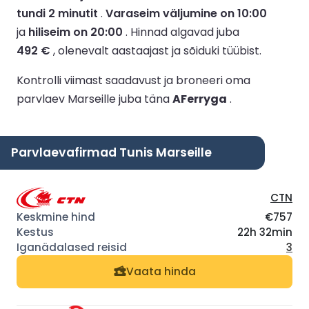
tundi 2 minutit
.
Varaseim väljumine on 10:00
ja
hiliseim on 20:00
.
Hinnad algavad juba
492 €
, olenevalt aastaajast ja sõiduki tüübist.
Kontrolli viimast saadavust ja broneeri oma
parvlaev Marseille juba täna
AFerryga
.
Parvlaevafirmad Tunis Marseille
CTN
€757
22h 32min
3
Vaata hinda