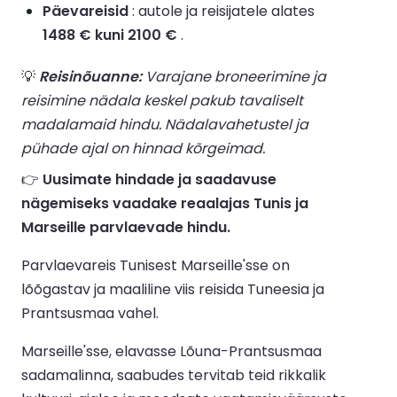
Päevareisid
: autole ja reisijatele alates
1488 € kuni 2100 €
.
💡
Reisinõuanne:
Varajane broneerimine ja
reisimine nädala keskel pakub tavaliselt
madalamaid hindu. Nädalavahetustel ja
pühade ajal on hinnad kõrgeimad.
👉
Uusimate hindade ja saadavuse
nägemiseks vaadake reaalajas Tunis ja
Marseille parvlaevade hindu.
Parvlaevareis Tunisest Marseille'sse on
lõõgastav ja maaliline viis reisida Tuneesia ja
Prantsusmaa vahel.
Marseille'sse, elavasse Lõuna-Prantsusmaa
sadamalinna, saabudes tervitab teid rikkalik