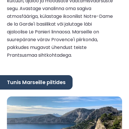
kultuuri, ajaloo ja moodsate vaatamisväärsuste
segu. Avastage vanalinna oma sagiva
atmosfääriga, külastage ikoonilist Notre-Dame
de la Garde'i basiilikat või jalutage läbi
ajaloolise Le Panieri linnaosa. Marseille on
suurepärane värav Provence'i piirkonda,
pakkudes mugavat ühendust teiste
Prantsusmaa sihtkohtadega.
Tunis Marseille piltides