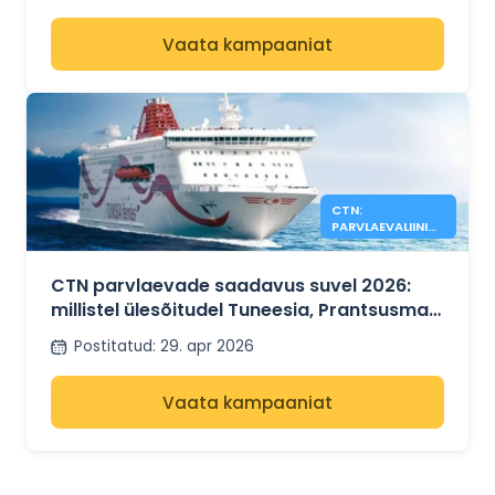
Vaata kampaaniat
CTN:
PARVLAEVALIINID
ON 2026. AASTA
SUVEKS ENDISELT
SAADAVAL
CTN parvlaevade saadavus suvel 2026:
millistel ülesõitudel Tuneesia, Prantsusmaa
ja Itaalia vahel on veel vaba ruumi?
Postitatud
:
29. apr 2026
Vaata kampaaniat