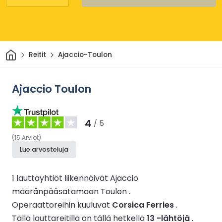
Kotiin
Reitit
Ajaccio-Toulon
Ajaccio Toulon
4
/ 5
(
15
Arviot
)
Lue arvosteluja
1 lauttayhtiöt liikennöivät Ajaccio
määränpääsatamaan Toulon .
Operaattoreihin kuuluvat
Corsica Ferries
.
Tällä lauttareitillä on tällä hetkellä
13 -lähtöjä
.