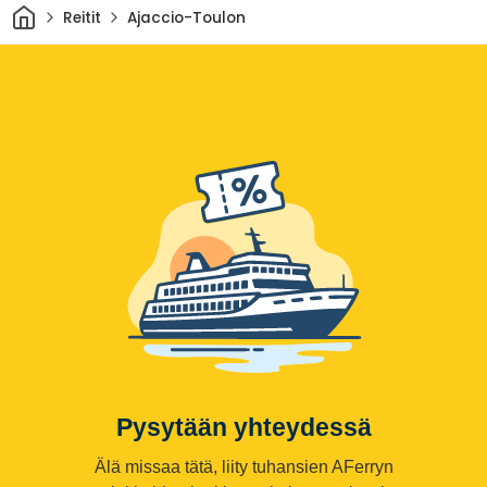
Kotiin
Reitit
Ajaccio-Toulon
Pysytään yhteydessä
Älä missaa tätä, liity tuhansien AFerryn