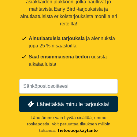
asiakkaiden joukkoon, jotka nauttivat jo
mahtavista Early Bird -tarjouksista ja
ainutlaatuisista erikoistarjouksista monilla eri
reiteillä!
Ainutlaatuisia tarjouksia
ja alennuksia
jopa 25 %:n säästöillä
Saat ensimmäisenä tiedon
uusista
aikatauluista
Lähettäkää minulle tarjouksia!
Lähetämme vain hyvää sisältöä, emme
roskapostia. Voit peruuttaa tilauksen milloin
tahansa.
Tietosuojakäytäntö