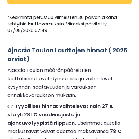
*Keskihinta perustuu viimeisten 30 päivän aikana
tehtyihin lauttavarauksiin. Viimeksi päivitetty:
07/08/2026 07:49
Ajaccio Toulon Lauttojen hinnat ( 2026
arviot)
Ajaccio Toulon määränpääreittien
lauttahinnat ovat dynaamisia ja vaihtelevat
kysynnän, saatavuuden ja varauksen
ennakkovarauksen mukaan.
👉
Tyypilliset hinnat vaihtelevat noin 27 €
sta yli 281 € vuodenajasta ja
ajoneuvotyypistä riippuen.
Useimmat autolla
matkustavat voivat odottaa maksavansa
78 €