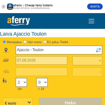
aFerry - Cheap ferry tickets
AVATA
Avaa aFerry-sovelluksessa
Laiva Ajaccio Toulon
Menopaluu
Vain meno
Eri paluu Tiedot
18+
< 18
Haku