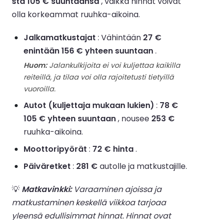
sta 105 € suuntaansa
, vaikka hinnat voivat
olla korkeammat ruuhka-aikoina.
Jalkamatkustajat
: Vähintään
27 €
enintään 156 € yhteen suuntaan
.
Huom:
Jalankulkijoita ei voi kuljettaa kaikilla
reiteillä, ja tilaa voi olla rajoitetusti tietyillä
vuoroilla.
Autot (kuljettaja mukaan lukien)
:
78 €
105 € yhteen suuntaan
, nousee
253 €
ruuhka-aikoina.
Moottoripyörät
:
72 € hinta
.
Päiväretket
:
281 €
autolle ja matkustajille.
💡
Matkavinkki:
Varaaminen ajoissa ja
matkustaminen keskellä viikkoa tarjoaa
yleensä edullisimmat hinnat. Hinnat ovat