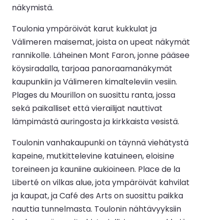
näkymistä.
Toulonia ympäröivät karut kukkulat ja
Välimeren maisemat, joista on upeat näkymät
rannikolle. Läheinen Mont Faron, jonne pääsee
köysiradalla, tarjoaa panoraamanäkymät
kaupunkiin ja Välimeren kimalteleviin vesiin.
Plages du Mourillon on suosittu ranta, jossa
sekä paikalliset että vierailijat nauttivat
lämpimästä auringosta ja kirkkaista vesistä.
Toulonin vanhakaupunki on täynnä viehätystä
kapeine, mutkittelevine katuineen, eloisine
toreineen ja kauniine aukioineen. Place de la
Liberté on vilkas alue, jota ympäröivät kahvilat
ja kaupat, ja Café des Arts on suosittu paikka
nauttia tunnelmasta. Toulonin nähtävyyksiin