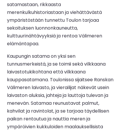
satamastaan, rikkaasta
merenkulkuhistoriastaan ja viehättävästä
ympäristöstään tunnettu Toulon tarjoaa
sekoituksen luonnonkauneutta,
kulttuurinähtävyyksiä ja rentoa Välimeren
elämäntapaa.
Kaupungin satama on yksi sen
tunnusmerkeistä, ja se toimii sekä vilkkaana
laivastotukikohtana että vilkkaana
kauppasatamana. Toulonissa sijaitsee Ranskan
Välimeren laivasto, ja vierailijat näkevät usein
laivaston aluksia, jahteja ja lauttoja tulevan ja
menevän. Satamaa reunustavat palmut,
kahvilat ja ravintolat, ja se tarjoaa täydellisen
paikan rentoutua ja nauttia meren ja
ympäröivien kukkuloiden maalauksellisista