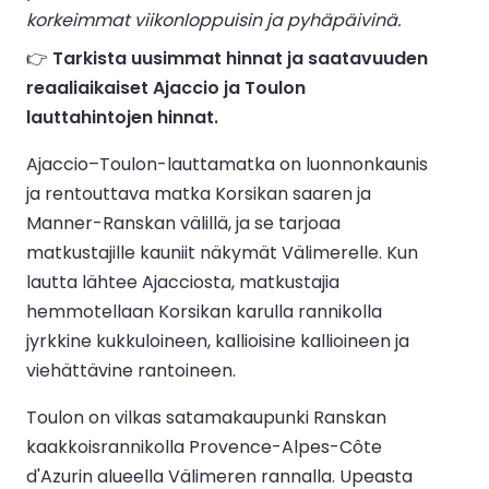
korkeimmat viikonloppuisin ja pyhäpäivinä.
👉
Tarkista uusimmat hinnat ja saatavuuden
reaaliaikaiset Ajaccio ja Toulon
lauttahintojen hinnat.
Ajaccio–Toulon-lauttamatka on luonnonkaunis
ja rentouttava matka Korsikan saaren ja
Manner-Ranskan välillä, ja se tarjoaa
matkustajille kauniit näkymät Välimerelle. Kun
lautta lähtee Ajacciosta, matkustajia
hemmotellaan Korsikan karulla rannikolla
jyrkkine kukkuloineen, kallioisine kallioineen ja
viehättävine rantoineen.
Toulon on vilkas satamakaupunki Ranskan
kaakkoisrannikolla Provence-Alpes-Côte
d'Azurin alueella Välimeren rannalla. Upeasta