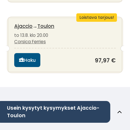
Loistava tarjous!
Ajaccio
→
Toulon
to 13.8. klo 20.00
Corsica Ferries
97,97 €
Haku
Usein kysytyt kysymykset Ajaccio-
Toulon