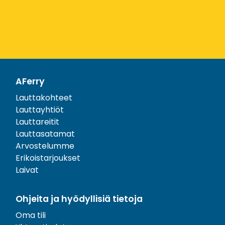
AFerry
Lauttakohteet
Lauttayhtiöt
Lauttareitit
Lauttasatamat
Arvostelumme
Erikoistarjoukset
Laivat
Ohjeita ja hyödyllisiä tietoja
Oma tili