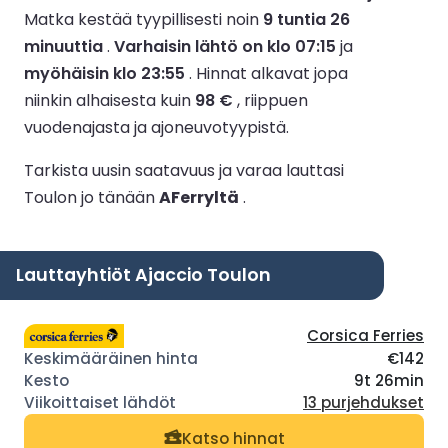
Matka kestää tyypillisesti noin
9 tuntia 26
minuuttia
.
Varhaisin lähtö on klo 07:15
ja
myöhäisin klo 23:55
.
Hinnat alkavat jopa
niinkin alhaisesta kuin
98 €
, riippuen
vuodenajasta ja ajoneuvotyypistä.
Tarkista uusin saatavuus ja varaa lauttasi
Toulon jo tänään
AFerryltä
.
Lauttayhtiöt Ajaccio Toulon
Corsica Ferries
€142
9t 26min
13 purjehdukset
Katso hinnat