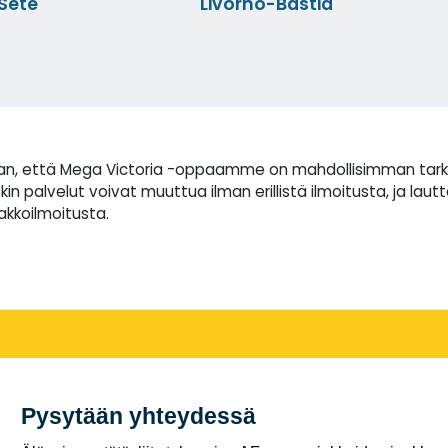
-Sete
Livorno-Bastia
 että Mega Victoria -oppaamme on mahdollisimman tarkka. La
palvelut voivat muuttua ilman erillistä ilmoitusta, ja lautt
akkoilmoitusta.
Pysytään yhteydessä