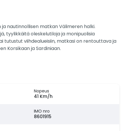
an ja nautinnollisen matkan Välimeren halki.
, tyylikkäitä oleskelutiloja ja monipuolisia
i tutustut viihdealueisiin, matkasi on rentouttava ja
en Korsikaan ja Sardiniaan.
Nopeus
41 Km/h
IMO nro
8601915