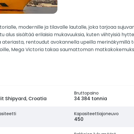
rialle, modernille ja tilavalle lautalle, joka tarjoaa sujuv
lus sisältää erilaisia mukavuuksia, kuten viihtyisiä hyttejä
a ateriasta, rentoudut avokannella upeilla merinäkymillä ta
neuvoille, Mega Victoria takaa saumattoman matkakokemuks
a
Bruttopaino
it Shipyard, Croatia
34 384 tonnia
siteetti
Kapasiteettiajoneuvo
450