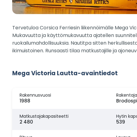
Tervetuloa Corsica Ferriesin liikennöimälle Mega Victo
Mukavuutta ja käyttömukavuutta ajatellen suunniteltu a
ruokailumahdollisuuksia. Nautitpa sitten herkullisest
ikimuistoinen. Runsaasti tilaa matkustajille ja ajo
Mega Victoria Lautta-avaintiedot
Rakennusvuosi
Rakentaj
1988
Brodospl
Matkustajakapasiteetti
Hytin kapa
2 480
539