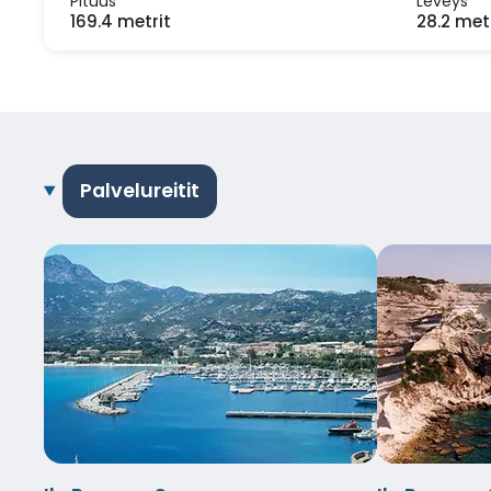
Pituus
Leveys
169.4 metrit
28.2 met
Palvelureitit