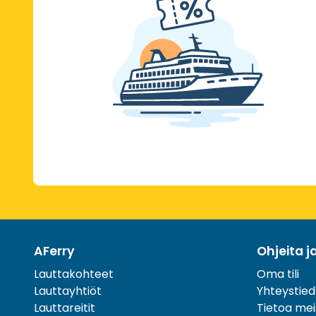
AFerry
Ohjeita j
Lauttakohteet
Oma tili
Lauttayhtiöt
Yhteystied
Lauttareitit
Tietoa mei