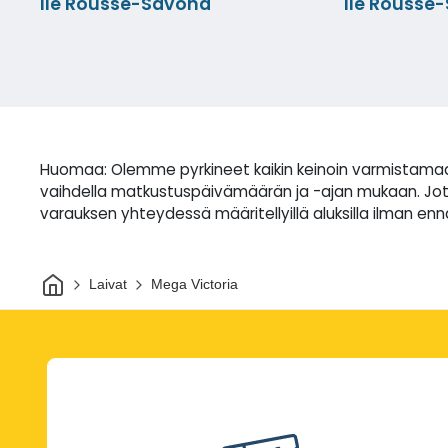
Ile Rousse-Savona
Ile Rousse
Huomaa: Olemme pyrkineet kaikin keinoin varmistamaan,
vaihdella matkustuspäivämäärän ja -ajan mukaan. Jotkin 
varauksen yhteydessä määritellyillä aluksilla ilman enn
Kotiin
Laivat
Mega Victoria