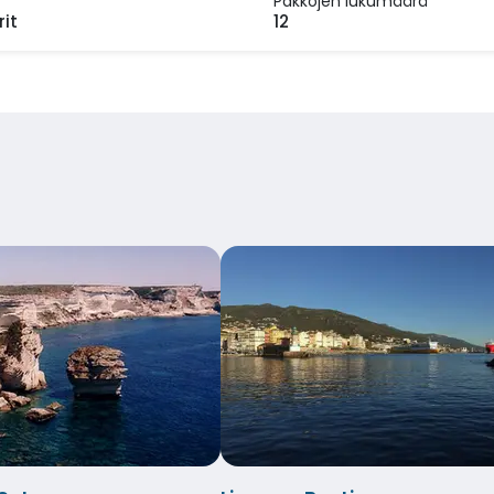
Pakkojen lukumäärä
rit
12