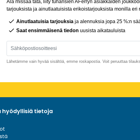
Älä missaa tätä, liity tuhansien AFerryn asiakkaiden joukkoon,
tarjouksista ja ainutlaatuisista erikoistarjouksista monilla eri r
Ainutlaatuisia tarjouksia
ja alennuksia jopa 25 %:n sää
Saat ensimmäisenä tiedon
uusista aikatauluista
Lähetämme vain hyvää sisältöä, emme roskapostia. Voit peruuttaa tilauks
a hyödyllisiä tietoja
ot
stä