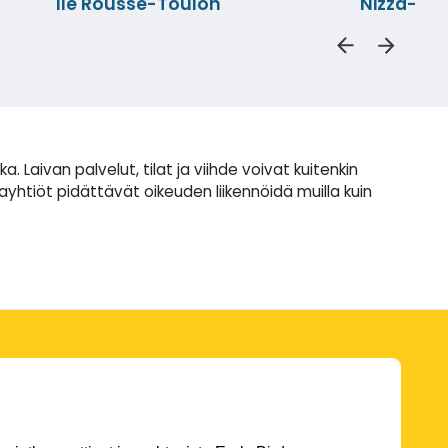
Ile Rousse-Toulon
Nizza-Por
ivan palvelut, tilat ja viihde voivat kuitenkin
ayhtiöt pidättävät oikeuden liikennöidä muilla kuin