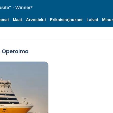
site" - Winner*
tamat
Maat
Arvostelut
Erikoistarjoukset
Laivat
Minun
es Operoima