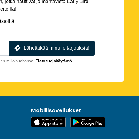
 jotka nauttivat jo mahtavista Early Bird -
eiteillä!
stöillä
Lähettäkää minulle tarjouksia!
en milloin tahansa.
Tietosuojakäytäntö
Mobiilisovellukset