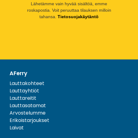
Lähetämme vain hyvää sisältöä, emme
roskapostia. Voit peruuttaa tilauksen milloin
tahansa.
Tietosuojakäytäntö
AFerry
Lauttakohteet
Lauttayhtiöt
Lauttareitit
Lauttasatamat
Arvostelumme
Erikoistarjoukset
Laivat