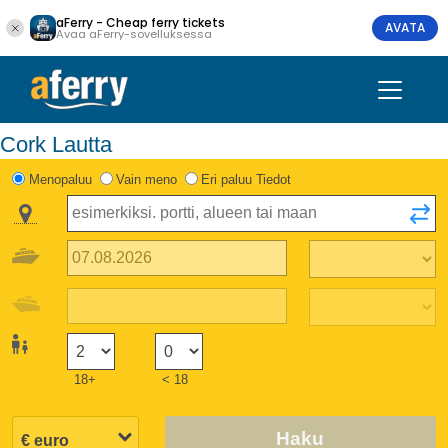
aFerry - Cheap ferry tickets
AVATA
Avaa aFerry-sovelluksessa
Cork Lautta
Menopaluu
Vain meno
Eri paluu Tiedot
18+
< 18
Haku