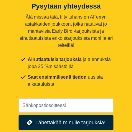
Pysytään yhteydessä
Älä missaa tätä, liity tuhansien AFerryn
asiakkaiden joukkoon, jotka nauttivat jo
mahtavista Early Bird -tarjouksista ja
ainutlaatuisista erikoistarjouksista monilla eri
reiteillä!
Ainutlaatuisia tarjouksia
ja alennuksia
jopa 25 %:n säästöillä
Saat ensimmäisenä tiedon
uusista
aikatauluista
Lähettäkää minulle tarjouksia!