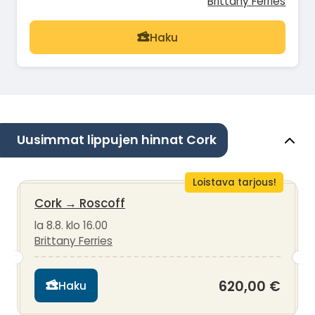
Brittany Ferries
Haku
Uusimmat lippujen hinnat Cork
Loistava tarjous!
Cork
→
Roscoff
la 8.8. klo 16.00
Brittany Ferries
620,00 €
Haku