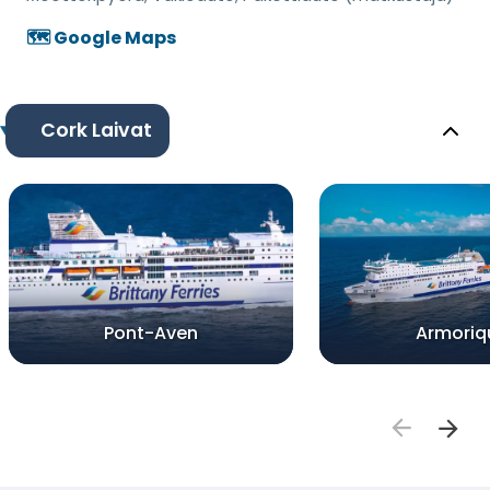
🗺️ Google Maps
Cork Laivat
Pont-Aven
Armoriq