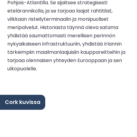
Pohjois-Atlantilla. Se sijaitsee strategisesti
etelärannikolla, ja se tarjoaa laajat rahtitilat,
vilkkaan risteilyterminaalin ja monipuoliset
meripalvelut. Historiasta täynnä oleva satama
yhdistää saumattomasti merellisen perinnön
nykyaikaiseen infrastruktuuriin, yhdistää Irlannin
tärkeimpiin maailmanlaajuisiin kauppareitteihin ja
tarjoaa olennaisen yhteyden Eurooppaan ja sen
ulkopuolelle.
Cork kuvissa