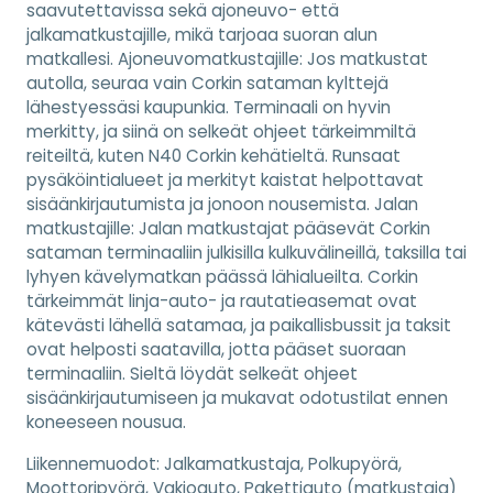
saavutettavissa sekä ajoneuvo- että
jalkamatkustajille, mikä tarjoaa suoran alun
matkallesi. Ajoneuvomatkustajille: Jos matkustat
autolla, seuraa vain Corkin sataman kylttejä
lähestyessäsi kaupunkia. Terminaali on hyvin
merkitty, ja siinä on selkeät ohjeet tärkeimmiltä
reiteiltä, kuten N40 Corkin kehätieltä. Runsaat
pysäköintialueet ja merkityt kaistat helpottavat
sisäänkirjautumista ja jonoon nousemista. Jalan
matkustajille: Jalan matkustajat pääsevät Corkin
sataman terminaaliin julkisilla kulkuvälineillä, taksilla tai
lyhyen kävelymatkan päässä lähialueilta. Corkin
tärkeimmät linja-auto- ja rautatieasemat ovat
kätevästi lähellä satamaa, ja paikallisbussit ja taksit
ovat helposti saatavilla, jotta pääset suoraan
terminaaliin. Sieltä löydät selkeät ohjeet
sisäänkirjautumiseen ja mukavat odotustilat ennen
koneeseen nousua.
Liikennemuodot:
Jalkamatkustaja, Polkupyörä,
Moottoripyörä, Vakioauto, Pakettiauto (matkustaja)