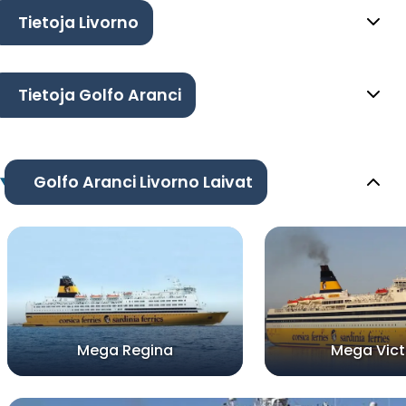
Tietoja Livorno
Tietoja Golfo Aranci
Golfo Aranci Livorno Laivat
Mega Regina
Mega Vict