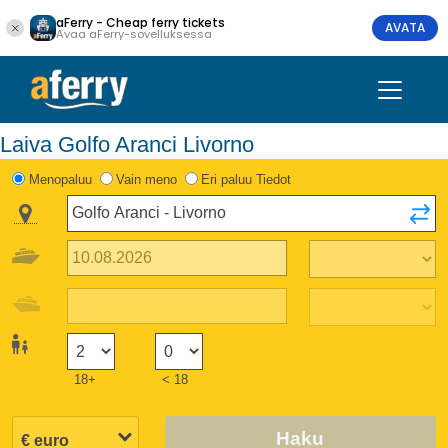
aFerry - Cheap ferry tickets
AVATA
Avaa aFerry-sovelluksessa
Laiva Golfo Aranci Livorno
Menopaluu
Vain meno
Eri paluu Tiedot
18+
< 18
Haku