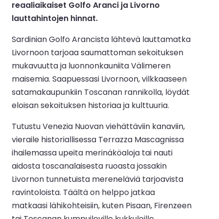
reaaliaikaiset Golfo Aranci ja Livorno
lauttahintojen hinnat.
Sardinian Golfo Arancista lähtevä lauttamatka
Livornoon tarjoaa saumattoman sekoituksen
mukavuutta ja luonnonkauniita Välimeren
maisemia. Saapuessasi Livornoon, vilkkaaseen
satamakaupunkiin Toscanan rannikolla, löydät
eloisan sekoituksen historiaa ja kulttuuria.
Tutustu Venezia Nuovan viehättäviin kanaviin,
vieraile historiallisessa Terrazza Mascagnissa
ihailemassa upeita merinäköaloja tai nauti
aidosta toscanalaisesta ruoasta jossakin
Livornon tunnetuista mereneläviä tarjoavista
ravintoloista. Täältä on helppo jatkaa
matkaasi lähikohteisiin, kuten Pisaan, Firenzeen
tai Toscanan kumpuileville kukkuloille.