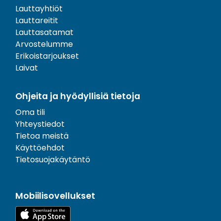
Lauttayhtiöt
Lauttareitit
Lauttasatamat
Arvostelumme
Erikoistarjoukset
Laivat
Ohjeita ja hyödyllisiä tietoja
Oma tili
Yhteystiedot
Tietoa meistä
Käyttöehdot
Tietosuojakäytäntö
Mobiilisovellukset