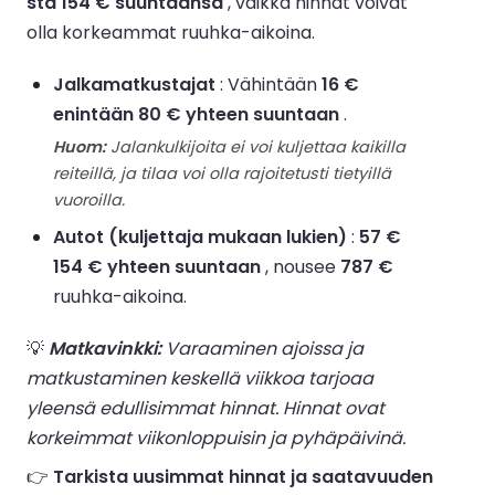
sta 154 € suuntaansa
, vaikka hinnat voivat
olla korkeammat ruuhka-aikoina.
Jalkamatkustajat
: Vähintään
16 €
enintään 80 € yhteen suuntaan
.
Huom:
Jalankulkijoita ei voi kuljettaa kaikilla
reiteillä, ja tilaa voi olla rajoitetusti tietyillä
vuoroilla.
Autot (kuljettaja mukaan lukien)
:
57 €
154 € yhteen suuntaan
, nousee
787 €
ruuhka-aikoina.
💡
Matkavinkki:
Varaaminen ajoissa ja
matkustaminen keskellä viikkoa tarjoaa
yleensä edullisimmat hinnat. Hinnat ovat
korkeimmat viikonloppuisin ja pyhäpäivinä.
👉
Tarkista uusimmat hinnat ja saatavuuden