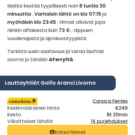
Matka kestää tyypillisesti noin
8 tuntia 30
minuuttia
.
Varhaisin lähtö on klo 07:15
ja
myöhäisin klo 23:45
.
Hinnat alkavat jopa
niinkin alhaisesta kuin
73 €
, riippuen
vuodenajasta ja ajoneuvotyypistä.
Tarkista uusin saatavuus ja varaa lauttasi
Livorno jo tänään
AFerryltä
.
Lauttayhtiöt Golfo Aranci Livorno
Corsica Ferries
€249
8t 30min
14 purjehdukset
Katso hinnat