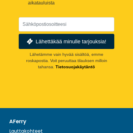
aikatauluista
Lähettäkää minulle tarjouksia!
Lähetämme vain hyvää sisältöä, emme
roskapostia. Voit peruuttaa tilauksen milloin
tahansa.
Tietosuojakäytäntö
AFerry
Lauttakohteet