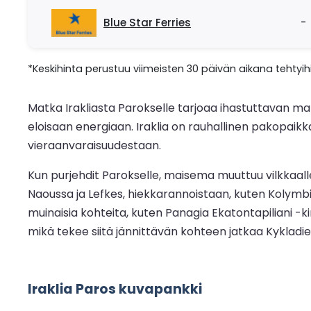
Blue Star Ferries
-
*Keskihinta perustuu viimeisten 30 päivän aikana tehtyihi
Matka Irakliasta Parokselle tarjoaa ihastuttavan m
eloisaan energiaan. Iraklia on rauhallinen pakopaik
vieraanvaraisuudestaan.
Kun purjehdit Parokselle, maisema muuttuu vilkkaalle 
Naoussa ja Lefkes, hiekkarannoistaan, kuten Kolymbi
muinaisia kohteita, kuten Panagia Ekatontapiliani -k
mikä tekee siitä jännittävän kohteen jatkaa Kykladi
Iraklia Paros kuvapankki