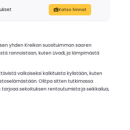
dukset
Katso hinnat
tyksen yhden Kreikan suosituimman saaren
stä rannoistaan, kuten Livadi, ja lämpimästä
ävistä valkoiseksi kalkituista kylistään, kuten
ostoselämästään. Olitpa sitten tutkimassa
 tarjoaa sekoituksen rentoutumista ja seikkailua,