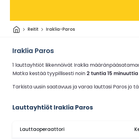
Kotiin
Reitit
Iraklia-Paros
Iraklia Paros
1 lauttayhtiöt liikennöivät Iraklia määränpääsatama
Matka kestää tyypillisesti noin
2 tuntia 15 minuuttia
Tarkista uusin saatavuus ja varaa lauttasi Paros jo 
Lauttayhtiöt Iraklia Paros
Lauttaoperaattori
K