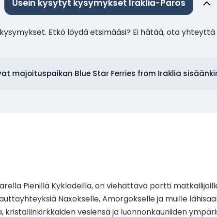
Usein kysytyt kysymykset Iraklia-Paros
ysymykset. Etkö löydä etsimääsi? Ei hätää, ota yhteyttä 
vat majoituspaikan Blue Star Ferries from Iraklia sisäänk
aarella Pienillä Kykladeilla, on viehättävä portti matkailijoi
ttayhteyksiä Naxokselle, Amorgokselle ja muille lähisaari
, kristallinkirkkaiden vesiensä ja luonnonkauniiden ympä