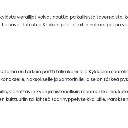
lästä vierailijat voivat nauttia paikallisista tavernoist
a haluavat tutustua Kreikan piilotettuihin helmiin poissa vä
satama on tärkein portti tälle ikoniselle Kykladien saarell
ykonokselle, Naksokselle ja Santorinille, ja se on tärkeä py
e, viehättäviin kyliin ja historiallisiin maamerkkeihin, ku
n kulttuuriin tai lähteä saarihyppelyseikkailuille, Parok