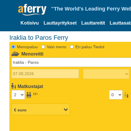
"The World's Leading Ferry Web
Kotisivu
Lauttayritykset
Lauttareitit
Lauttasa
Iraklia to Paros Ferry
Menopaluu
Vain meno
Eri paluu Tiedot
Menoreitti
Matkustajat
18+