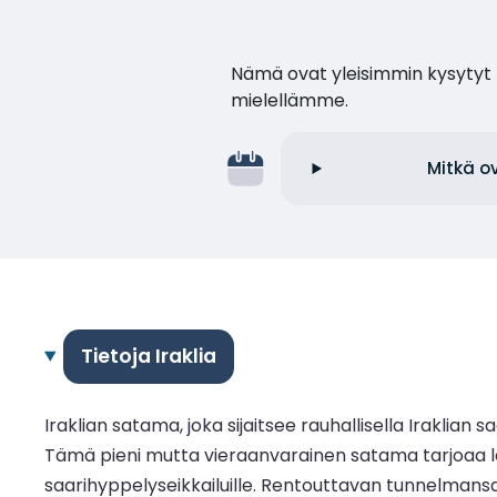
Nämä ovat yleisimmin kysytyt k
mielellämme.
Mitkä o
Tietoja Iraklia
Iraklian satama, joka sijaitsee rauhallisella Iraklian s
Tämä pieni mutta vieraanvarainen satama tarjoaa lau
saarihyppelyseikkailuille. Rentouttavan tunnelmansa