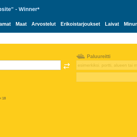
site" - Winner*
tamat
Maat
Arvostelut
Erikoistarjoukset
Laivat
Minun
Paluureitti
< 18