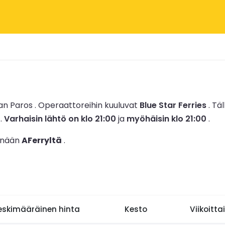
an Paros .
Operaattoreihin kuuluvat
Blue Star Ferries
.
Täl
.
Varhaisin lähtö on klo 21:00
ja
myöhäisin klo 21:00
.
tänään
AFerryltä
.
eskimääräinen hinta
Kesto
Viikoitta