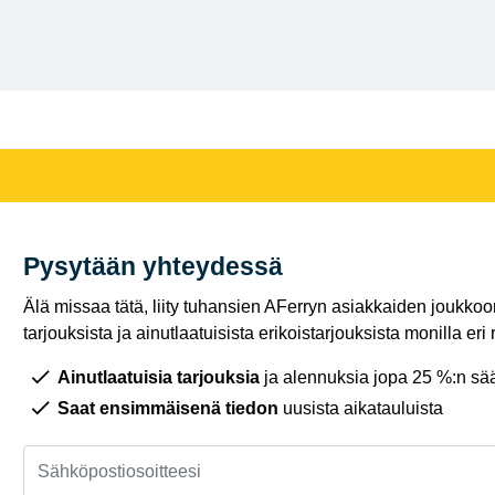
Pysytään yhteydessä
Älä missaa tätä, liity tuhansien AFerryn asiakkaiden joukkoon,
tarjouksista ja ainutlaatuisista erikoistarjouksista monilla eri r
Ainutlaatuisia tarjouksia
ja alennuksia jopa 25 %:n sää
Saat ensimmäisenä tiedon
uusista aikatauluista