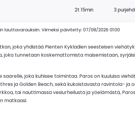
2t 15min
3 purjeh
n lauttavarauksiin. Viimeksi päivitetty: 07/08/2026 01:00
atkan, joka yhdistää Pienten Kykladien seesteisen viehä
ka, joka tunnetaan koskemattomista maisemistaan, syrjäisi
saarelle, joka kuhisee toimintaa. Paros on kuuluisa viehätt
thres ja Golden Beach, sekä kukoistavasta ravintola- ja 
irkkoa, tai nauttimassa vesiurheilusta ja yöelämästä, Paros
en matkaasi.