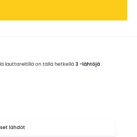
lä lauttareitillä on tällä hetkellä
3 -lähtöjä
.
iset lähdöt