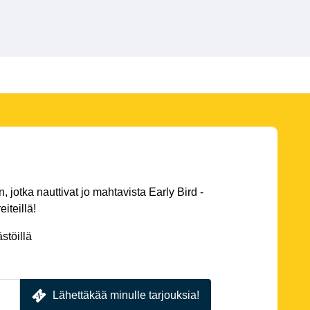
 jotka nauttivat jo mahtavista Early Bird -
eiteillä!
stöillä
Lähettäkää minulle tarjouksia!