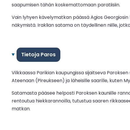
saapumisen tähän koskemattomaan paratiisiin.
Vain lyhyen kävelymatkan päässä Agios Georgiosin ky
näkymistä. Iraklian satama on täydellinen niille, jotk
Tietoja Paros
Vilkkaassa Parikian kaupungissa sijaitseva Paroksen 
Ateenaan (Pireukseen) ja läheisille saarille, kuten M
Satamasta pääsee helposti Paroksen kauniille rannoill
rentoutua hiekkarannoilla, tutustua saaren rikkaasee
matkan.