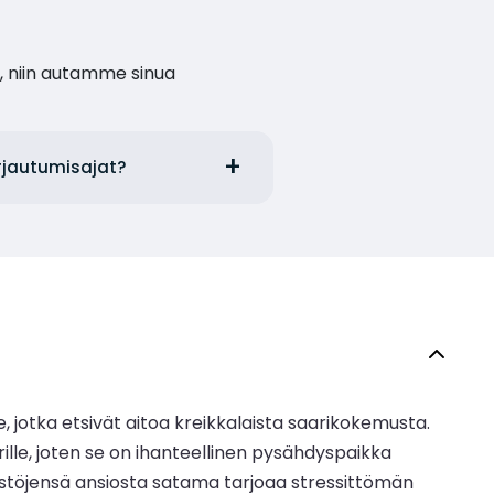
, niin autamme sinua
irjautumisajat?
lle, jotka etsivät aitoa kreikkalaista saarikokemusta.
lle, joten se on ihanteellinen pysähdyspaikka
ristöjensä ansiosta satama tarjoaa stressittömän