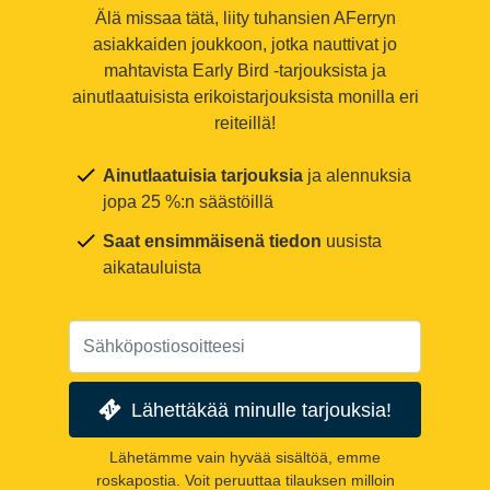
Älä missaa tätä, liity tuhansien AFerryn
asiakkaiden joukkoon, jotka nauttivat jo
mahtavista Early Bird -tarjouksista ja
ainutlaatuisista erikoistarjouksista monilla eri
reiteillä!
Ainutlaatuisia tarjouksia
ja alennuksia
jopa 25 %:n säästöillä
Saat ensimmäisenä tiedon
uusista
aikatauluista
Lähettäkää minulle tarjouksia!
Lähetämme vain hyvää sisältöä, emme
roskapostia. Voit peruuttaa tilauksen milloin