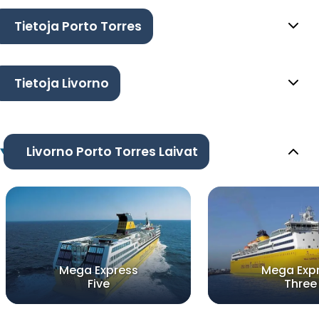
Tietoja Porto Torres
Tietoja Livorno
Livorno Porto Torres Laivat
Mega Express
Mega Exp
Five
Three