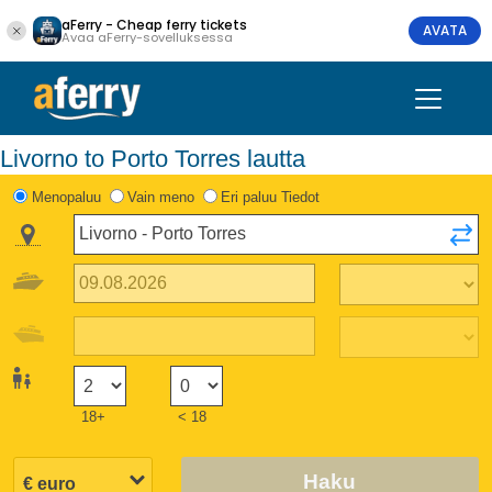
aFerry - Cheap ferry tickets
AVATA
Avaa aFerry-sovelluksessa
Livorno to Porto Torres lautta
Menopaluu
Vain meno
Eri paluu Tiedot
18+
< 18
Haku