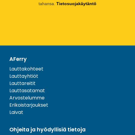
tahansa.
Tietosuojakäytäntö
AFerry
Lauttakohteet
Lauttayhtiöt
Lauttareitit
Lauttasatamat
Arvostelumme
Erikoistarjoukset
Laivat
Ohjeita ja hyödyllisiä tietoja