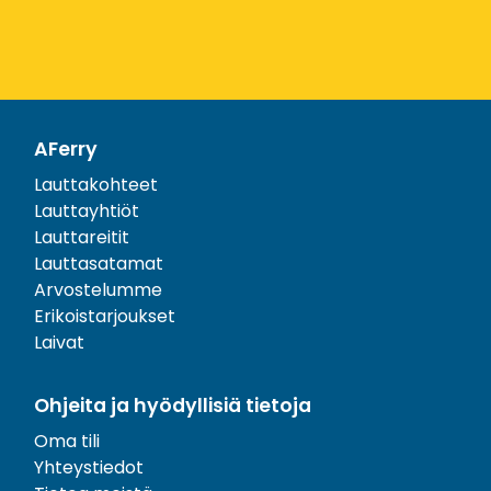
AFerry
Lauttakohteet
Lauttayhtiöt
Lauttareitit
Lauttasatamat
Arvostelumme
Erikoistarjoukset
Laivat
Ohjeita ja hyödyllisiä tietoja
Oma tili
Yhteystiedot