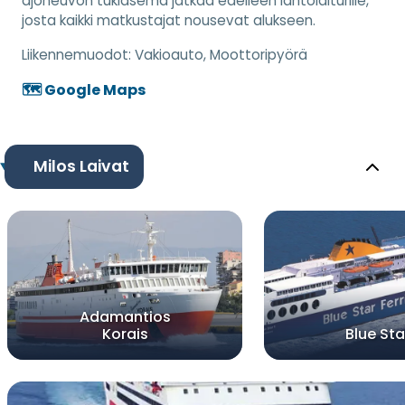
ajoneuvon tukiasema jatkaa edelleen lähtölaiturille,
josta kaikki matkustajat nousevat alukseen.
Liikennemuodot:
Vakioauto, Moottoripyörä
🗺️ Google Maps
Milos Laivat
Adamantios
Korais
Blue Star