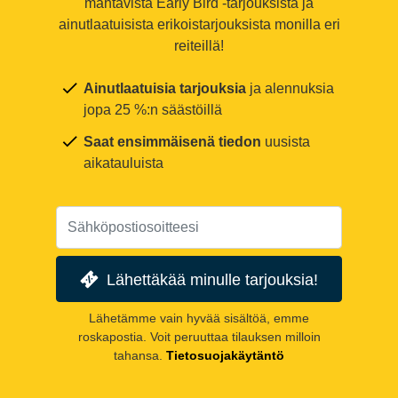
mahtavista Early Bird -tarjouksista ja
ainutlaatuisista erikoistarjouksista monilla eri
reiteillä!
Ainutlaatuisia tarjouksia
ja alennuksia
jopa 25 %:n säästöillä
Saat ensimmäisenä tiedon
uusista
aikatauluista
Lähettäkää minulle tarjouksia!
Lähetämme vain hyvää sisältöä, emme
roskapostia. Voit peruuttaa tilauksen milloin
tahansa.
Tietosuojakäytäntö