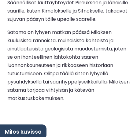
Säännölliset lauttayhteydet Pireukseen ja läheisille
saarille, kuten Kimolokselle ja Sifnokselle, takaavat
sujuvan pääsyn tälle upealle saarelle.
Satama on lyhyen matkan päässä Miloksen
kuuluisista rannoista, muinaisista kohteista ja
ainutlaatuisista geologisista muodostumista, joten
se on ihanteellinen lähtökohta saaren
luonnonkauneuteen ja rikkaaseen historiaan
tutustumiseen. Olitpa täällä sitten lyhyellä
pysähdyksellä tai saarihyppelyseikkailulla, Miloksen
satama tarjoaa viihtyisän ja kätevän
matkustuskokemuksen.
Milos kuvissa