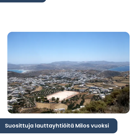
Suosittuja lauttayhtiöitä Milos vuoksi