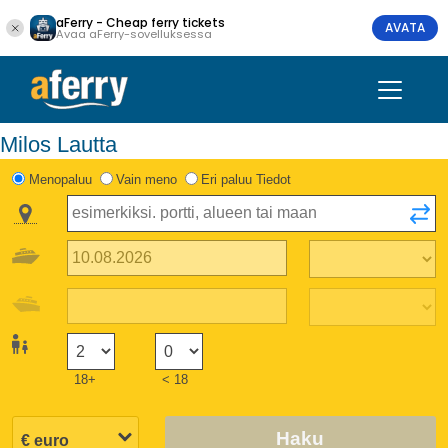
aFerry - Cheap ferry tickets
AVATA
Avaa aFerry-sovelluksessa
Milos Lautta
Menopaluu
Vain meno
Eri paluu Tiedot
18+
< 18
Haku