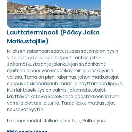
Lauttaterminaali (Pääsy Jalka
Matkustajille)
Miloksen satamaan saavuttuaan satama on hyvin
viitoitettu ja sijaitsee helposti rantaa pitkin.
Jalkamatkustajan ja jalankulkijan sisäänkäynti
sijaitsee ajoneuvon sisäänkäynnin ja uloskäynnin
välissä. Tämä on pieni rakennus, johon matkustajat
saapuvat sisäänkirjautumaan ja näyttämään lippuja.
Kun lähtöselvitys on valmis, jalkamatkustajat
käyttävät käteviä kävelyteitä päästäkseen laiturin
varrella olevalle laiturille. Täällä kaikki matkustajat
nousevat kyytiin.
Liikennemuodot:
Jalkamatkustaja, Polkupyörä