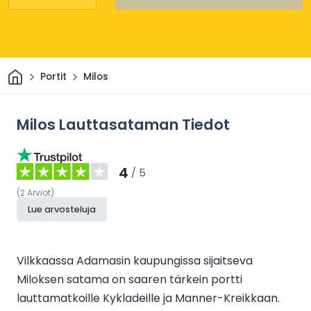
Kotiin
Portit
Milos
Milos Lauttasataman Tiedot
4
/ 5
(
2
Arviot
)
Lue arvosteluja
Vilkkaassa Adamasin kaupungissa sijaitseva
Miloksen satama on saaren tärkein portti
lauttamatkoille Kykladeille ja Manner-Kreikkaan.