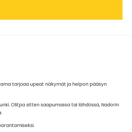
a satama tarjoaa upeat näkymät ja helpon pääsyn
unki. Olitpa sitten saapumassa tai lähdössä, Nadorin
.
parantamiseksi.