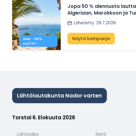
Jopa 50 % alennusta lautta
Algeriaan, Marokkoon ja Tu
GNV:n kautta
Lähetetty
:
29.7.2026
Näytä kampanja
GNV: -50%
LAUTAT
MAROKKOON,
TUNISIAAN JA
ALGERIAAN
Lähtölautakunta Nador varten
Torstai 6. Elokuuta 2026
Lähtöaika
Reitti