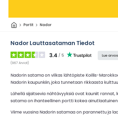
Kotiin
Portit
Nador
Nador Lauttasataman Tiedot
3.4
/ 5
Lue arvos
(
967
Arviot
)
Nadorin satama on vilkas lähtöpiste Koillis-Marokkoa
Nadorin kaupunkiin, joka tunnetaan rikkaasta kulttu
Lähellä sijaitsevia nähtävyyksiä ovat kauniit rannat
satama on ihanteellinen portti kokea ainutlaatuinen 
Viime vuosina Nadorin satamaa on parannettu ja laa