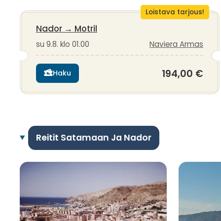
Loistava tarjous!
Nador
→
Motril
su 9.8. klo 01.00
Naviera Armas
194,00 €
Haku
Reitit Satamaan Ja Nador