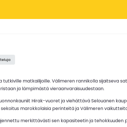
teluja
 tutkiville matkailijoille. Välimeren rannikolla sijaitsev
uristaan ja lämpimästä vieraanvaraisuudestaan.
, luonnonkauniit Hirak-vuoret ja viehättävä Selouanen kaup
sekoitus marokkolaisia perinteitä ja Välimeren vaikutteita
jennettu merkittävästi sen kapasiteetin ja tehokkuuden 