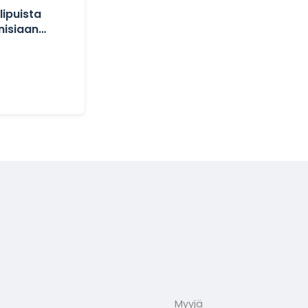
lipuista
nisiaan
Myyjä