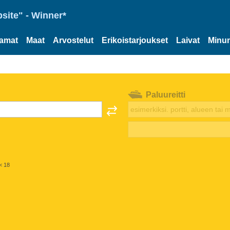
site" - Winner*
tamat
Maat
Arvostelut
Erikoistarjoukset
Laivat
Minun
Paluureitti
< 18