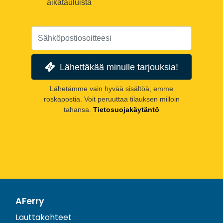
aikatauluista
Lähettäkää minulle tarjouksia!
Lähetämme vain hyvää sisältöä, emme
roskapostia. Voit peruuttaa tilauksen milloin
tahansa.
Tietosuojakäytäntö
AFerry
Lauttakohteet