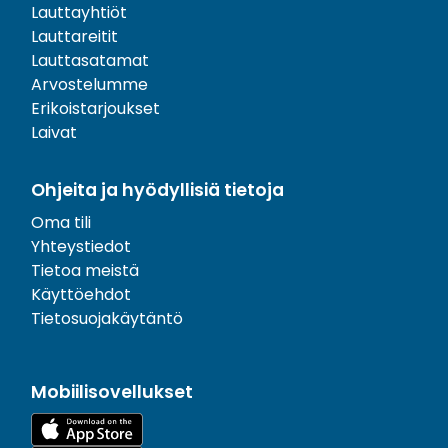
Lauttayhtiöt
Lauttareitit
Lauttasatamat
Arvostelumme
Erikoistarjoukset
Laivat
Ohjeita ja hyödyllisiä tietoja
Oma tili
Yhteystiedot
Tietoa meistä
Käyttöehdot
Tietosuojakäytäntö
Mobiilisovellukset