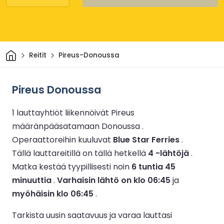
Kotiin
Reitit
Pireus-Donoussa
Pireus Donoussa
1 lauttayhtiöt liikennöivät Pireus
määränpääsatamaan Donoussa .
Operaattoreihin kuuluvat
Blue Star Ferries
.
Tällä lauttareitillä on tällä hetkellä
4 -lähtöjä
.
Matka kestää tyypillisesti noin
6 tuntia 45
minuuttia
.
Varhaisin lähtö on klo 06:45
ja
myöhäisin klo 06:45
.
Tarkista uusin saatavuus ja varaa lauttasi