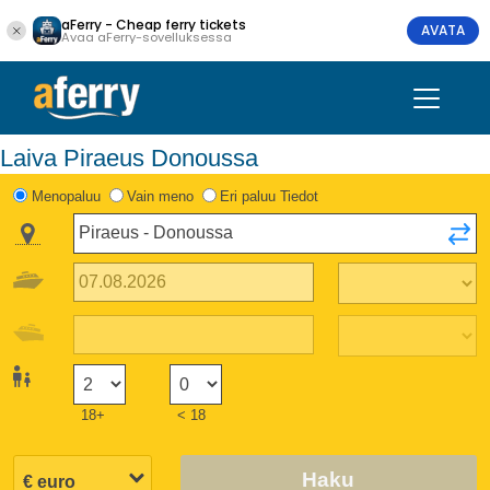
aFerry - Cheap ferry tickets
AVATA
Avaa aFerry-sovelluksessa
Laiva Piraeus Donoussa
Menopaluu
Vain meno
Eri paluu Tiedot
18+
< 18
Haku