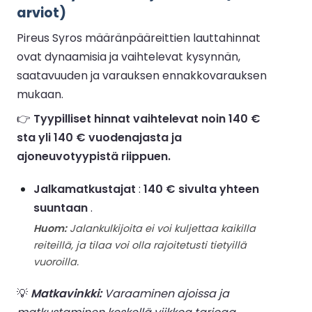
arviot)
Pireus Syros määränpääreittien lauttahinnat
ovat dynaamisia ja vaihtelevat kysynnän,
saatavuuden ja varauksen ennakkovarauksen
mukaan.
👉
Tyypilliset hinnat vaihtelevat noin 140 €
sta yli 140 € vuodenajasta ja
ajoneuvotyypistä riippuen.
Jalkamatkustajat
:
140 € sivulta yhteen
suuntaan
.
Huom:
Jalankulkijoita ei voi kuljettaa kaikilla
reiteillä, ja tilaa voi olla rajoitetusti tietyillä
vuoroilla.
💡
Matkavinkki:
Varaaminen ajoissa ja