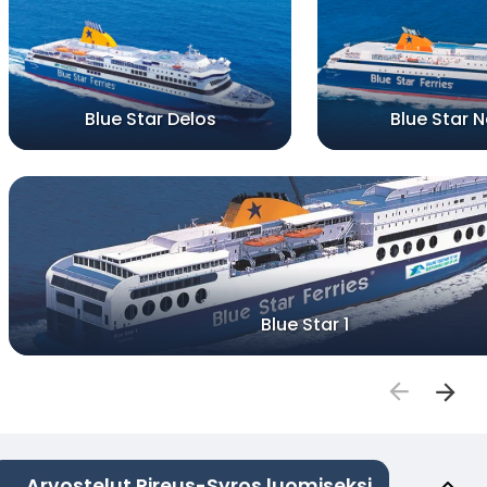
Blue Star Delos
Blue Star 
Blue Star 1
Arvostelut Pireus-Syros luomiseksi