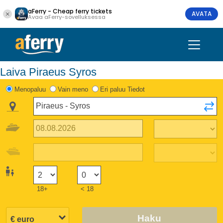
aFerry - Cheap ferry tickets
AVATA
Avaa aFerry-sovelluksessa
Laiva Piraeus Syros
Menopaluu
Vain meno
Eri paluu Tiedot
18+
< 18
Haku