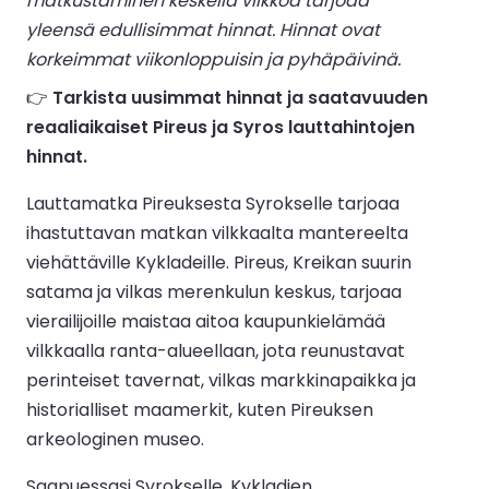
matkustaminen keskellä viikkoa tarjoaa
yleensä edullisimmat hinnat. Hinnat ovat
korkeimmat viikonloppuisin ja pyhäpäivinä.
👉
Tarkista uusimmat hinnat ja saatavuuden
reaaliaikaiset Pireus ja Syros lauttahintojen
hinnat.
Lauttamatka Pireuksesta Syrokselle tarjoaa
ihastuttavan matkan vilkkaalta mantereelta
viehättäville Kykladeille. Pireus, Kreikan suurin
satama ja vilkas merenkulun keskus, tarjoaa
vierailijoille maistaa aitoa kaupunkielämää
vilkkaalla ranta-alueellaan, jota reunustavat
perinteiset tavernat, vilkas markkinapaikka ja
historialliset maamerkit, kuten Pireuksen
arkeologinen museo.
Saapuessasi Syrokselle, Kykladien