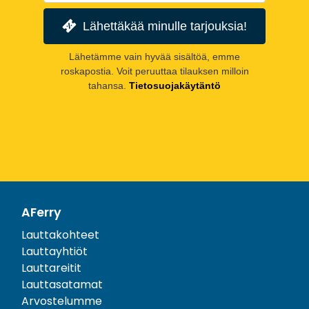
Lähettäkää minulle tarjouksia!
Lähetämme vain hyvää sisältöä, emme
roskapostia. Voit peruuttaa tilauksen milloin
tahansa.
Tietosuojakäytäntö
AFerry
Lauttakohteet
Lauttayhtiöt
Lauttareitit
Lauttasatamat
Arvostelumme