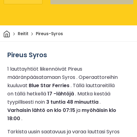
Kotiin
Reitit
Pireus-Syros
Pireus Syros
1 lauttayhtiöt liikennöivät Pireus
määränpääsatamaan Syros .
Operaattoreihin
kuuluvat
Blue Star Ferries
.
Tällä lauttareitillä
on tällä hetkellä
17 -lähtöjä
.
Matka kestää
tyypillisesti noin
3 tuntia 48 minuuttia
.
Varhaisin lähtö on klo 07:15
ja
myöhäisin klo
18:00
.
Tarkista uusin saatavuus ja varaa lauttasi Syros