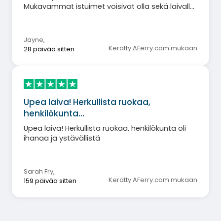
Mukavammat istuimet voisivat olla sekä laivalla
että kannella. Matka on kohtuullisen pitkä
istuakseen kovalla tuolilla tai seistäkseen ulkona,
koska kannella on erittäin rajoitetusti paikkoja.
Jayne
,
Kerätty AFerry.com mukaan
28 päivää sitten
Upea laiva! Herkullista ruokaa,
henkilökunta…
Upea laiva! Herkullista ruokaa, henkilökunta oli
ihanaa ja ystävällistä
Sarah Fry
,
Kerätty AFerry.com mukaan
159 päivää sitten