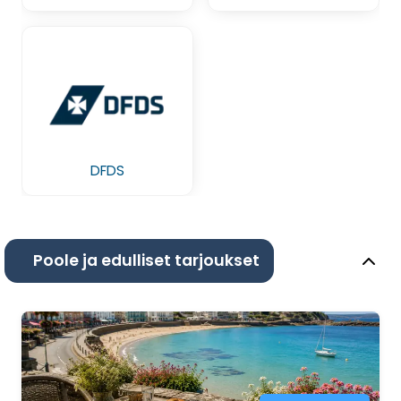
DFDS
Poole ja edulliset tarjoukset