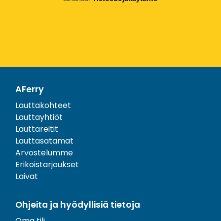
AFerry
Lauttakohteet
Lauttayhtiöt
Lauttareitit
Lauttasatamat
Arvostelumme
Erikoistarjoukset
Laivat
Ohjeita ja hyödyllisiä tietoja
Oma tili