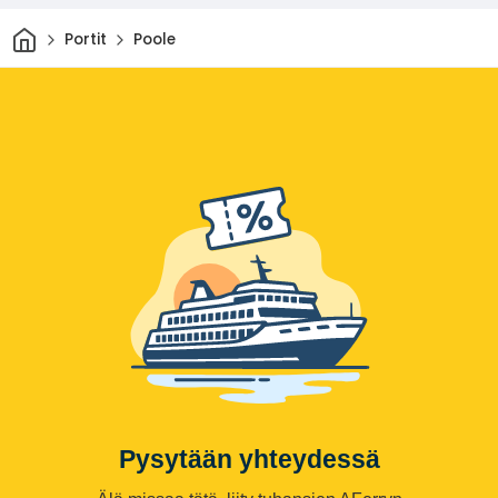
Kotiin
Portit
Poole
Pysytään yhteydessä