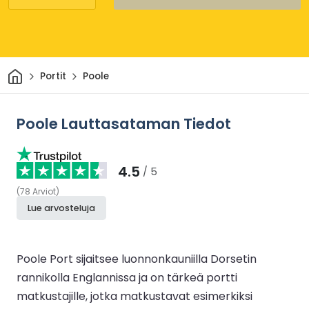
Kotiin
Portit
Poole
Poole Lauttasataman Tiedot
4.5
/ 5
(
78
Arviot
)
Lue arvosteluja
Poole Port sijaitsee luonnonkauniilla Dorsetin
rannikolla Englannissa ja on tärkeä portti
matkustajille, jotka matkustavat esimerkiksi