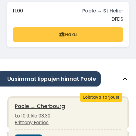
11.00
Poole → St Helier
DFDS
Haku
Uusimmat lippujen hinnat Poole
Loistava tarjous!
Poole
→
Cherbourg
to 10.9. klo 08.30
Brittany Ferries