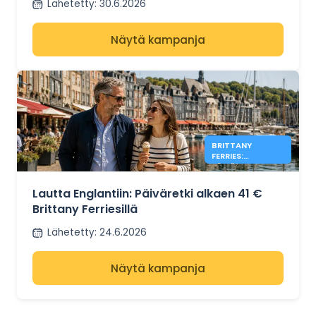
Lähetetty
:
30.6.2026
Näytä kampanja
BRITTANY
FERRIES:
PÄIVÄRETKET
ENGLANTIIN
ALKAEN 41 €
Lautta Englantiin: Päiväretki alkaen 41 €
Brittany Ferriesillä
Lähetetty
:
24.6.2026
Näytä kampanja