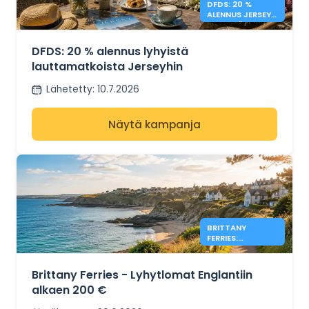
DFDS: 20 %
ALENNUS JERSEYN
LYHYISTÄ
LOMISTA
DFDS: 20 % alennus lyhyistä
lauttamatkoista Jerseyhin
Lähetetty
:
10.7.2026
Näytä kampanja
BRITTANY
FERRIES:
ENGLANNIN
LAUTAT ALKAEN
200 €
Brittany Ferries - Lyhytlomat Englantiin
alkaen 200 €