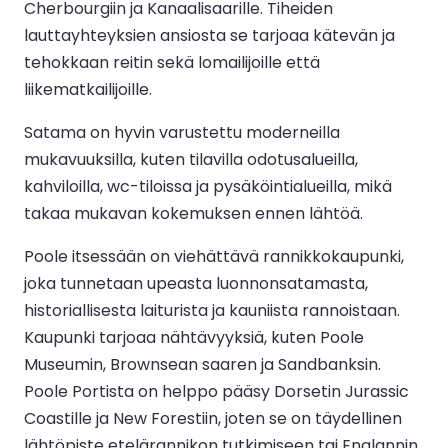
Cherbourgiin ja Kanaalisaarille. Tiheiden
lauttayhteyksien ansiosta se tarjoaa kätevän ja
tehokkaan reitin sekä lomailijoille että
liikematkailijoille.
Satama on hyvin varustettu moderneilla
mukavuuksilla, kuten tilavilla odotusalueilla,
kahviloilla, wc-tiloissa ja pysäköintialueilla, mikä
takaa mukavan kokemuksen ennen lähtöä.
Poole itsessään on viehättävä rannikkokaupunki,
joka tunnetaan upeasta luonnonsatamasta,
historiallisesta laiturista ja kauniista rannoistaan.
Kaupunki tarjoaa nähtävyyksiä, kuten Poole
Museumin, Brownsean saaren ja Sandbanksin.
Poole Portista on helppo pääsy Dorsetin Jurassic
Coastille ja New Forestiin, joten se on täydellinen
lähtöpiste etelärannikon tutkimiseen tai Englannin