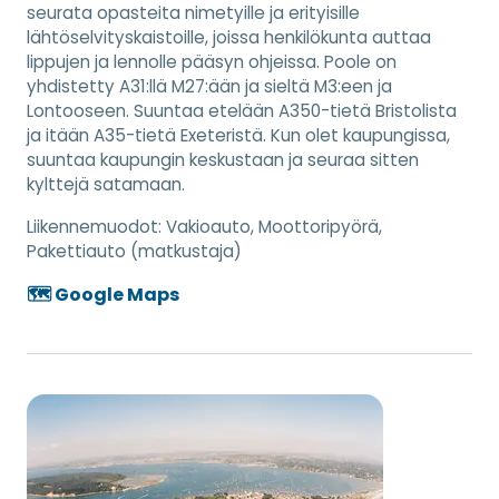
seurata opasteita nimetyille ja erityisille
lähtöselvityskaistoille, joissa henkilökunta auttaa
lippujen ja lennolle pääsyn ohjeissa. Poole on
yhdistetty A31:llä M27:ään ja sieltä M3:een ja
Lontooseen. Suuntaa etelään A350-tietä Bristolista
ja itään A35-tietä Exeteristä. Kun olet kaupungissa,
suuntaa kaupungin keskustaan ja seuraa sitten
kylttejä satamaan.
Liikennemuodot:
Vakioauto, Moottoripyörä,
Pakettiauto (matkustaja)
🗺️ Google Maps