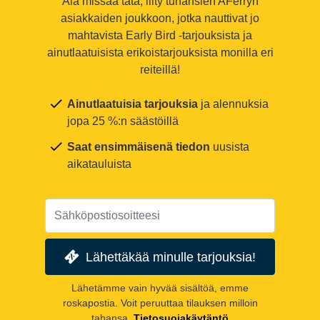
Älä missaa tätä, liity tuhansien AFerryn
asiakkaiden joukkoon, jotka nauttivat jo
mahtavista Early Bird -tarjouksista ja
ainutlaatuisista erikoistarjouksista monilla eri
reiteillä!
Ainutlaatuisia tarjouksia
ja alennuksia
jopa 25 %:n säästöillä
Saat ensimmäisenä tiedon
uusista
aikatauluista
Lähettäkää minulle tarjouksia!
Lähetämme vain hyvää sisältöä, emme
roskapostia. Voit peruuttaa tilauksen milloin
tahansa.
Tietosuojakäytäntö