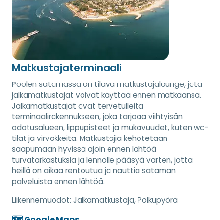
Matkustajaterminaali
Poolen satamassa on tilava matkustajalounge, jota
jalkamatkustajat voivat käyttää ennen matkaansa.
Jalkamatkustajat ovat tervetulleita
terminaalirakennukseen, joka tarjoaa viihtyisän
odotusalueen, lippupisteet ja mukavuudet, kuten wc-
tilat ja virvokkeita. Matkustajia kehotetaan
saapumaan hyvissä ajoin ennen lähtöä
turvatarkastuksia ja lennolle pääsyä varten, jotta
heillä on aikaa rentoutua ja nauttia sataman
palveluista ennen lähtöä.
Liikennemuodot:
Jalkamatkustaja, Polkupyörä
🗺️ Google Maps