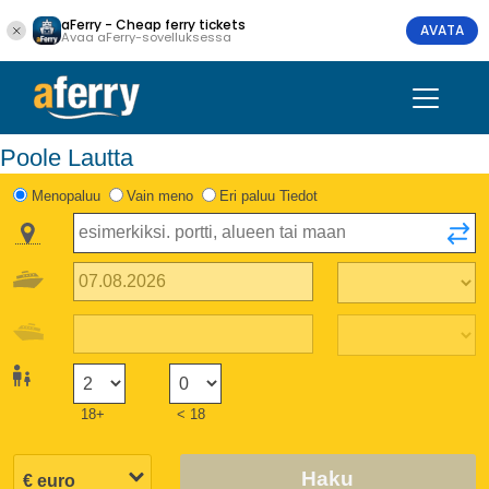
aFerry - Cheap ferry tickets
AVATA
Avaa aFerry-sovelluksessa
Poole Lautta
Menopaluu
Vain meno
Eri paluu Tiedot
18+
< 18
Haku