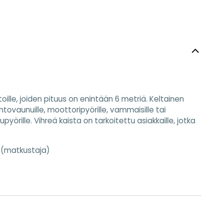
oille, joiden pituus on enintään 6 metriä. Keltainen
suntovaunuille, moottoripyörille, vammaisille tai
kupyörille. Vihreä kaista on tarkoitettu asiakkaille, jotka
o (matkustaja)