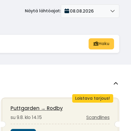
Näytä lähtöajat
:
08.08.2026
Haku
Loistava tarjous!
Puttgarden
→
Rodby
su 9.8. klo 14.15
Scandlines