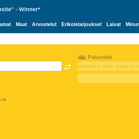
site" - Winner*
tamat
Maat
Arvostelut
Erikoistarjoukset
Laivat
Minun
Paluureitti
< 18