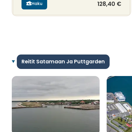
128,40 €
Haku
Reitit Satamaan Ja Puttgarden