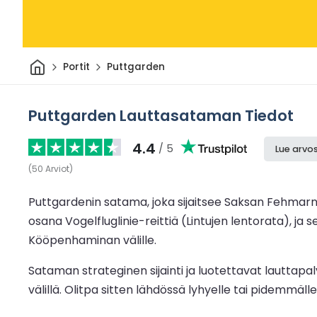
Kotiin
Portit
Puttgarden
Puttgarden Lauttasataman Tiedot
4.4
/ 5
Lue arvos
(
50
Arviot
)
Puttgardenin satama, joka sijaitsee Saksan Fehmarnin
osana Vogelfluglinie-reittiä (Lintujen lentorata), 
Kööpenhaminan välille.
Sataman strateginen sijainti ja luotettavat lauttapalv
välillä. Olitpa sitten lähdössä lyhyelle tai pidem