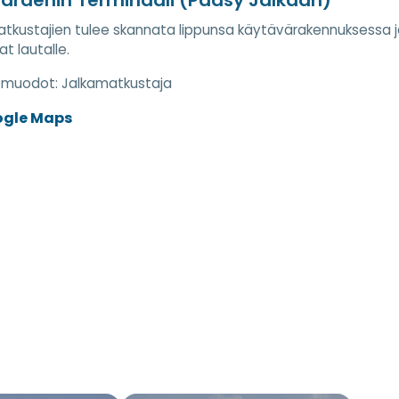
tkustajien tulee skannata lippunsa käytävärakennuksessa ja 
t lautalle.
nemuodot:
Jalkamatkustaja
ogle Maps