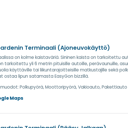
ardenin Terminaali (Ajoneuvokäyttö)
alissa on kolme kaistaväriä. Sininen kaista on tarkoitettu aut
n tarkoitettu yli 6 metrin pituisille autoille, perävaunuille, a
lia käyttäville tai liikuntarajoitteisille matkustajille sekä pol
t ostaa lipun satamasta EasyGon bizzillä.
nemuodot:
Polkupyörä, Moottoripyörä, Vakioauto, Pakettiaut
ogle Maps
ardenin Terminaali (Pääsy Jalkaan)