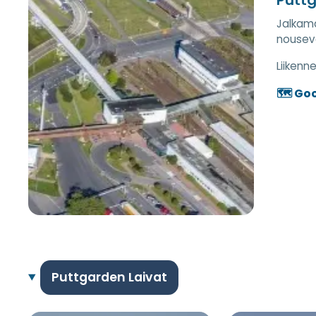
Jalkama
nouseva
Liiken
🗺️ Go
Puttgarden Laivat