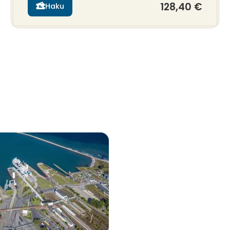
128,40 €
Haku