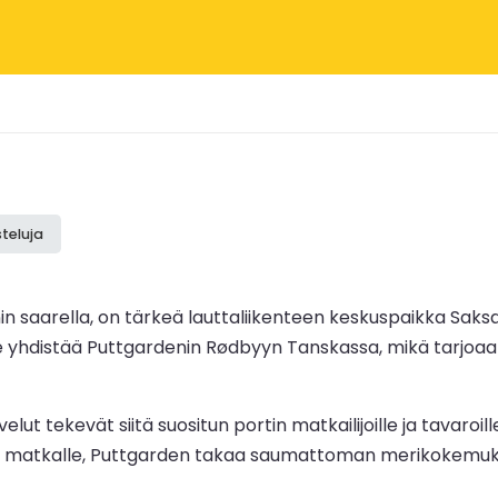
teluja
 saarella, on tärkeä lauttaliikenteen keskuspaikka Saksan 
ja se yhdistää Puttgardenin Rødbyyn Tanskassa, mikä tarjoa
elut tekevät siitä suositun portin matkailijoille ja tavaro
mälle matkalle, Puttgarden takaa saumattoman merikokemu