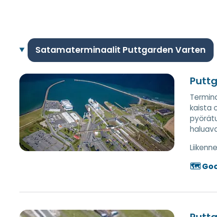
Satamaterminaalit Puttgarden Varten
Puttg
Termina
kaista o
pyörätuo
haluava
Liiken
🗺️ Go
Puttg