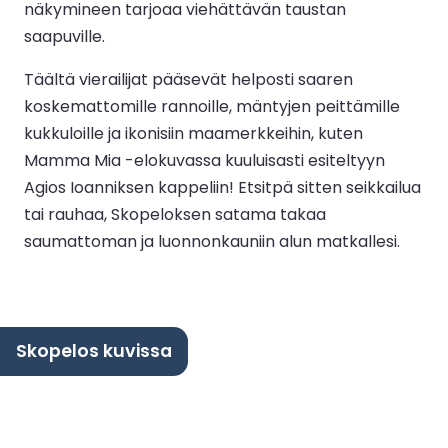
näkymineen tarjoaa viehättävän taustan
saapuville.
Täältä vierailijat pääsevät helposti saaren
koskemattomille rannoille, mäntyjen peittämille
kukkuloille ja ikonisiin maamerkkeihin, kuten
Mamma Mia -elokuvassa kuuluisasti esiteltyyn
Agios Ioanniksen kappeliin! Etsitpä sitten seikkailua
tai rauhaa, Skopeloksen satama takaa
saumattoman ja luonnonkauniin alun matkallesi.
Skopelos kuvissa