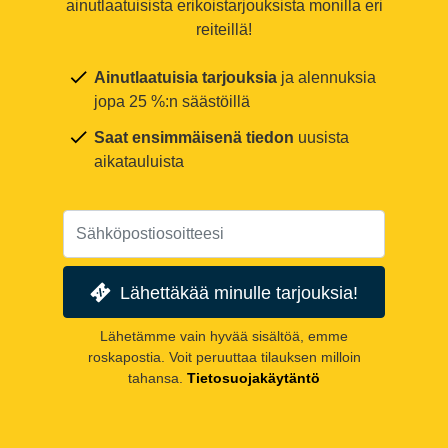
ainutlaatuisista erikoistarjouksista monilla eri
reiteillä!
Ainutlaatuisia tarjouksia
ja alennuksia
jopa 25 %:n säästöillä
Saat ensimmäisenä tiedon
uusista
aikatauluista
Lähettäkää minulle tarjouksia!
Lähetämme vain hyvää sisältöä, emme
roskapostia. Voit peruuttaa tilauksen milloin
tahansa.
Tietosuojakäytäntö