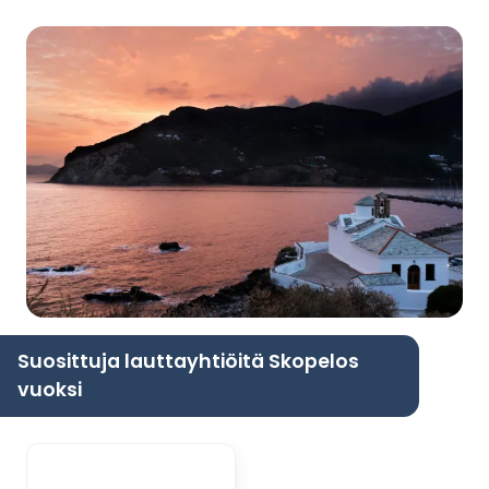
Suosittuja lauttayhtiöitä Skopelos
vuoksi