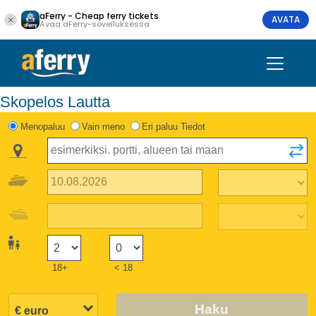
aFerry - Cheap ferry tickets
AVATA
Avaa aFerry-sovelluksessa
Skopelos Lautta
Menopaluu
Vain meno
Eri paluu Tiedot
18+
< 18
Haku