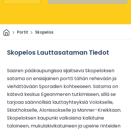
Kotiin
Portit
Skopelos
Skopelos Lauttasataman Tiedot
Saaren pääkaupungissa sijaitseva Skopeloksen
satama on ensisijainen portti tähän rehevään ja
viehättävään Sporadien kohteeseen. Satama on
kätevä keskus Egeanmeren tutkimiseen, sillä se
tarjoaa säännöllisiä lauttayhteyksiä Volokselle,
Skiathokselle, Alonissokselle ja Manner-Kreikkaan.
Skopeloksen kaupunki valkoisina kalkituine
taloineen, mukulakivikatuineen ja upeine rinteiden