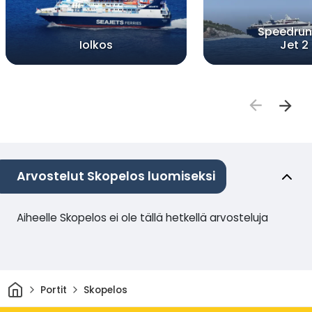
Speedrun
Iolkos
Jet 2
Arvostelut Skopelos luomiseksi
Aiheelle Skopelos ei ole tällä hetkellä arvosteluja
Kotiin
Portit
Skopelos