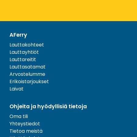
AFerry
Lauttakohteet
Lauttayhtiöt
Lauttareitit
Lauttasatamat
Arvostelumme
Erikoistarjoukset
Laivat
Ohjeita ja hyödyllisiä tietoja
Oma tili
Yhteystiedot
Tietoa meistä