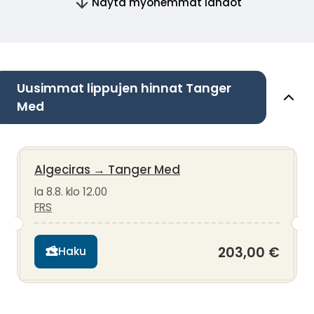
Näytä myöhemmät lähdöt
Uusimmat lippujen hinnat Tanger
Med
Algeciras
→
Tanger Med
la 8.8. klo 12.00
FRS
203,00 €
Haku