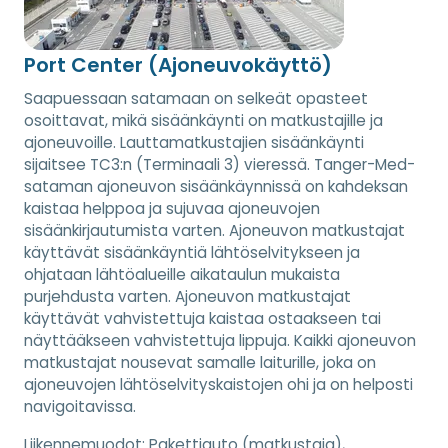
Port Center (Ajoneuvokäyttö)
Saapuessaan satamaan on selkeät opasteet
osoittavat, mikä sisäänkäynti on matkustajille ja
ajoneuvoille. Lauttamatkustajien sisäänkäynti
sijaitsee TC3:n (Terminaali 3) vieressä. Tanger-Med-
sataman ajoneuvon sisäänkäynnissä on kahdeksan
kaistaa helppoa ja sujuvaa ajoneuvojen
sisäänkirjautumista varten. Ajoneuvon matkustajat
käyttävät sisäänkäyntiä lähtöselvitykseen ja
ohjataan lähtöalueille aikataulun mukaista
purjehdusta varten. Ajoneuvon matkustajat
käyttävät vahvistettuja kaistaa ostaakseen tai
näyttääkseen vahvistettuja lippuja. Kaikki ajoneuvon
matkustajat nousevat samalle laiturille, joka on
ajoneuvojen lähtöselvityskaistojen ohi ja on helposti
navigoitavissa.
Liikennemuodot:
Pakettiauto (matkustaja),