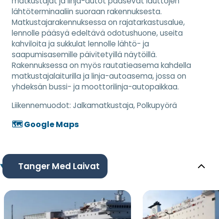
matkustajat ja linja-autot pääsevät lauttojen
lähtöterminaaliin suoraan rakennuksesta.
Matkustajarakennuksessa on rajatarkastusalue,
lennolle pääsyä edeltävä odotushuone, useita
kahviloita ja sukkulat lennolle lähtö- ja
saapumisasemille päivitetyillä näytöillä.
Rakennuksessa on myös rautatieasema kahdella
matkustajalaiturilla ja linja-autoasema, jossa on
yhdeksän bussi- ja moottorilinja-autopaikkaa.
Liikennemuodot:
Jalkamatkustaja, Polkupyörä
🗺️ Google Maps
Tanger Med Laivat