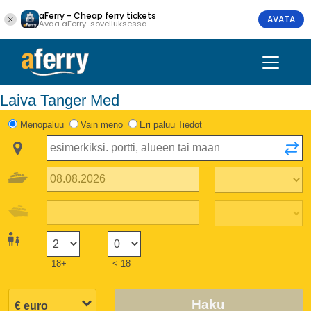
aFerry - Cheap ferry tickets
AVATA
Avaa aFerry-sovelluksessa
Laiva Tanger Med
Menopaluu
Vain meno
Eri paluu Tiedot
18+
< 18
Haku