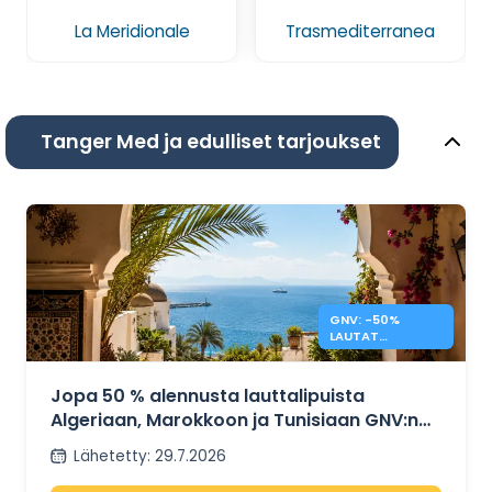
La Meridionale
Trasmediterranea
Tanger Med ja edulliset tarjoukset
GNV: -50%
LAUTAT
MAROKKOON,
TUNISIAAN JA
ALGERIAAN
Jopa 50 % alennusta lauttalipuista
Algeriaan, Marokkoon ja Tunisiaan GNV:n
kautta
Lähetetty
:
29.7.2026