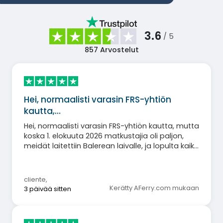
3.6
/ 5
857
Arvostelut
Hei, normaalisti varasin FRS-yhtiön
kautta,…
Hei, normaalisti varasin FRS-yhtiön kautta, mutta
koska 1. elokuuta 2026 matkustajia oli paljon,
meidät laitettiin Balerean laivalle, ja lopulta kaikki
oli hyvin. Ystävällisin terveisin.
cliente
,
Kerätty AFerry.com mukaan
3 päivää sitten