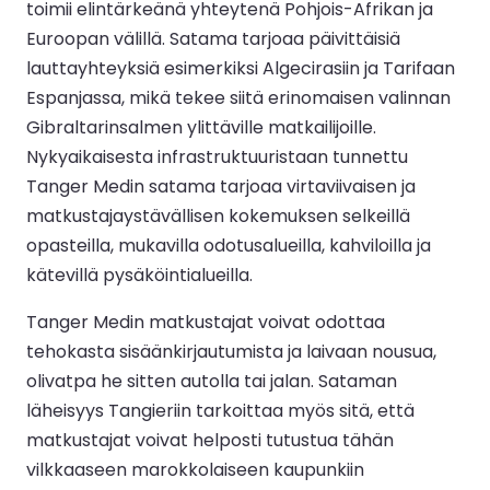
toimii elintärkeänä yhteytenä Pohjois-Afrikan ja
Euroopan välillä. Satama tarjoaa päivittäisiä
lauttayhteyksiä esimerkiksi Algecirasiin ja Tarifaan
Espanjassa, mikä tekee siitä erinomaisen valinnan
Gibraltarinsalmen ylittäville matkailijoille.
Nykyaikaisesta infrastruktuuristaan tunnettu
Tanger Medin satama tarjoaa virtaviivaisen ja
matkustajaystävällisen kokemuksen selkeillä
opasteilla, mukavilla odotusalueilla, kahviloilla ja
kätevillä pysäköintialueilla.
Tanger Medin matkustajat voivat odottaa
tehokasta sisäänkirjautumista ja laivaan nousua,
olivatpa he sitten autolla tai jalan. Sataman
läheisyys Tangieriin tarkoittaa myös sitä, että
matkustajat voivat helposti tutustua tähän
vilkkaaseen marokkolaiseen kaupunkiin