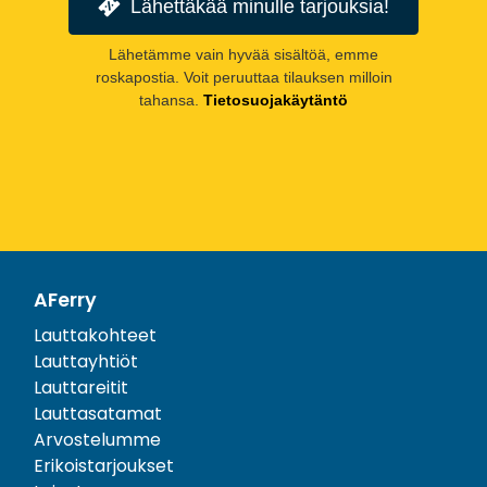
Lähettäkää minulle tarjouksia!
Lähetämme vain hyvää sisältöä, emme
roskapostia. Voit peruuttaa tilauksen milloin
tahansa.
Tietosuojakäytäntö
AFerry
Lauttakohteet
Lauttayhtiöt
Lauttareitit
Lauttasatamat
Arvostelumme
Erikoistarjoukset