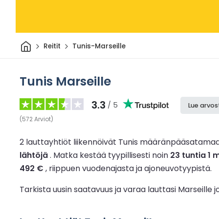
Kotiin
Reitit
Tunis-Marseille
Tunis Marseille
3.3
/ 5
Lue arvos
(
572
Arviot
)
2 lauttayhtiöt liikennöivät Tunis määränpääsatamaa
lähtöjä
.
Matka kestää tyypillisesti noin
23 tuntia 1 
492 €
, riippuen vuodenajasta ja ajoneuvotyypistä.
Tarkista uusin saatavuus ja varaa lauttasi Marseille 