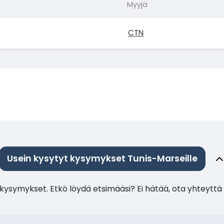
Myyjä
CTN
Usein kysytyt kysymykset Tunis-Marseille
ysymykset. Etkö löydä etsimääsi? Ei hätää, ota yhteyttä 