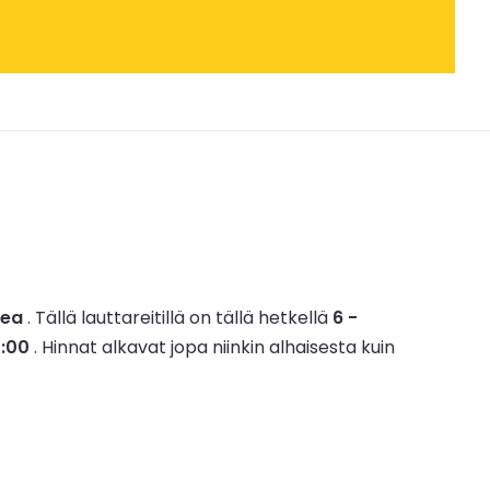
nea
.
Tällä lauttareitillä on tällä hetkellä
6 -
0:00
.
Hinnat alkavat jopa niinkin alhaisesta kuin