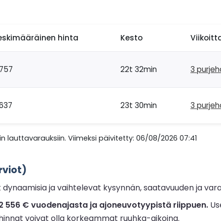
eskimääräinen hinta
Kesto
Viikoitt
757
22t 32min
3 purje
637
23t 30min
3 purje
n lauttavarauksiin. Viimeksi päivitetty: 06/08/2026 07:41
rviot)
at dynaamisia ja vaihtelevat kysynnän, saatavuuden ja 
li 2 556 € vuodenajasta ja ajoneuvotyypistä riippuen.
Use
 hinnat voivat olla korkeammat ruuhka-aikoina.