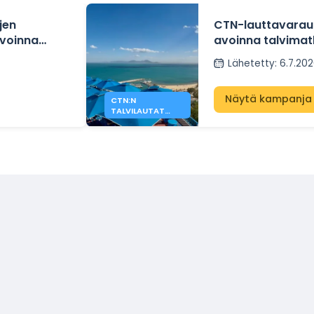
jen
CTN-lauttavarauk
avoinna
avoinna talvimatk
nisin välillä.
Genovasta.
Lähetetty
:
6.7.20
Näytä kampanja
CTN:N
TALVILAUTAT
TUNISIAAN
MARSEILLESTA JA
GENOVASTA