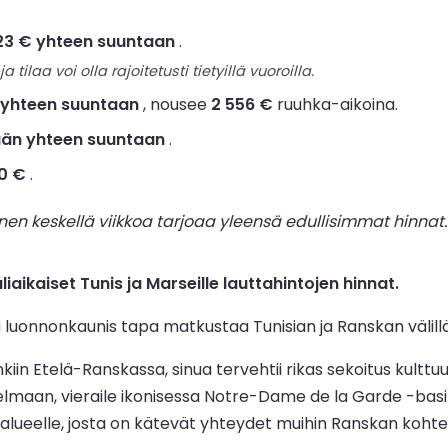
23 € yhteen suuntaan
.
ja tilaa voi olla rajoitetusti tietyillä vuoroilla.
 yhteen suuntaan
, nousee
2 556 €
ruuhka-aikoina.
ään yhteen suuntaan
.
00 €
.
 keskellä viikkoa tarjoaa yleensä edullisimmat hinnat. 
ikaiset Tunis ja Marseille lauttahintojen hinnat.
 luonnonkaunis tapa matkustaa Tunisian ja Ranskan välillä
n Etelä-Ranskassa, sinua tervehtii rikas sekoitus kulttuu
aan, vieraile ikonisessa Notre-Dame de la Garde -basilika
alueelle, josta on kätevät yhteydet muihin Ranskan kohteis