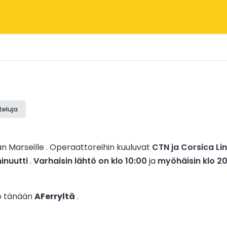
teluja
n Marseille .
Operaattoreihin kuuluvat
CTN ja Corsica Li
minuutti
.
Varhaisin lähtö on klo 10:00
ja
myöhäisin klo 2
jo tänään
AFerryltä
.