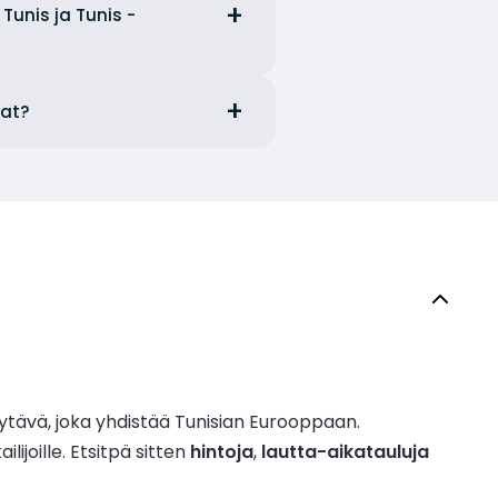
 Tunis ja Tunis -
jat?
äytävä, joka yhdistää Tunisian Eurooppaan.
lijoille. Etsitpä sitten
hintoja
,
lautta-aikatauluja