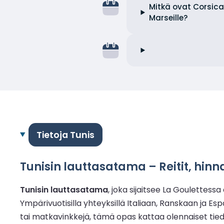
Mitkä ovat Corsica 
Marseille?
Tietoja Tunis
Tunisin lauttasatama – Reitit, hin
Tunisin lauttasatama
, joka sijaitsee La Goulettes
Ympärivuotisilla yhteyksillä Italiaan, Ranskaan ja Espa
tai matkavinkkejä, tämä opas kattaa olennaiset tie