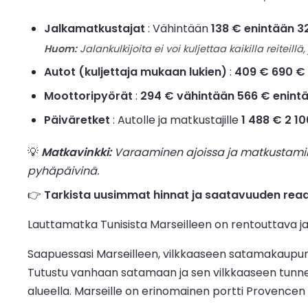
Jalkamatkustajat
: Vähintään
138 € enintään 3
Huom:
Jalankulkijoita ei voi kuljettaa kaikilla reiteillä, 
Autot (kuljettaja mukaan lukien)
:
409 € 690 €
Moottoripyörät
:
294 € vähintään 566 € enint
Päiväretket
: Autolle ja matkustajille
1 488 € 2 1
💡
Matkavinkki:
Varaaminen ajoissa ja matkustaminen
pyhäpäivinä.
👉
Tarkista uusimmat hinnat ja saatavuuden reaalia
Lauttamatka Tunisista Marseilleen on rentouttava ja
Saapuessasi Marseilleen, vilkkaaseen satamakaupunkii
Tutustu vanhaan satamaan ja sen vilkkaaseen tunnelm
alueella. Marseille on erinomainen portti Provencen 