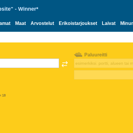
site" - Winner*
tamat
Maat
Arvostelut
Erikoistarjoukset
Laivat
Minun
Paluureitti
< 18