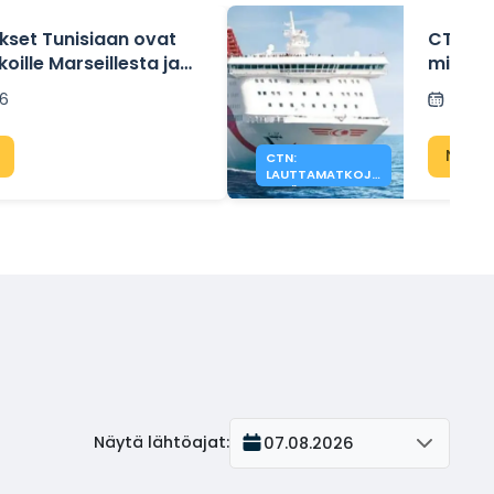
set Tunisiaan ovat
CTN-la
oille Marseillesta ja
millä y
Italian 
26
Lähet
Näyt
CTN:
LAUTTAMATKOJA
VIELÄ SAATAVILLA
KESÄLLE 2026
Näytä lähtöajat
:
07.08.2026