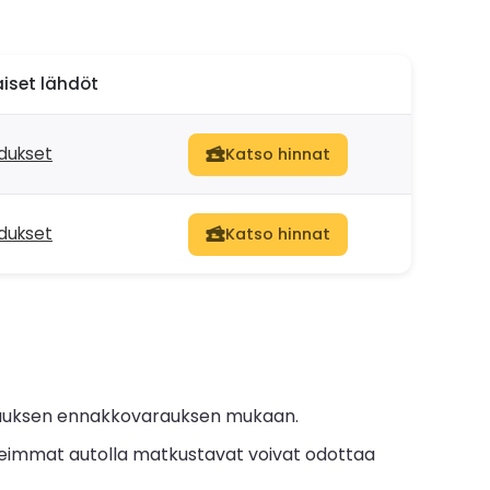
aiset lähdöt
hdukset
Katso hinnat
hdukset
Katso hinnat
varauksen ennakkovarauksen mukaan.
immat autolla matkustavat voivat odottaa