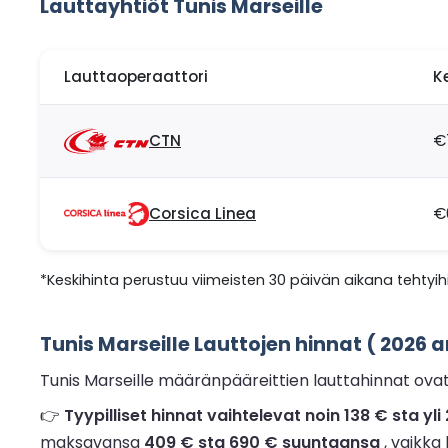
Lauttayhtiöt Tunis Marseille
Lauttaoperaattori
K
CTN
€
Corsica Linea
€
*Keskihinta perustuu viimeisten 30 päivän aikana tehtyihi
Tunis Marseille Lauttojen hinnat ( 2026 a
Tunis Marseille määränpääreittien lauttahinnat ov
👉
Tyypilliset hinnat vaihtelevat noin 138 € sta y
maksavansa
409 € sta 690 € suuntaansa
, vaikka