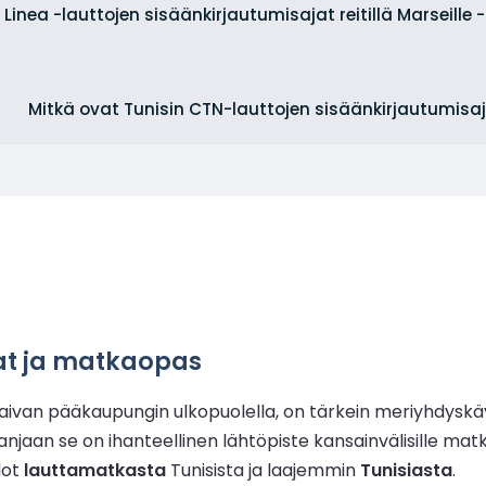
Linea -lauttojen sisäänkirjautumisajat reitillä Marseille -
Mitkä ovat Tunisin CTN-lauttojen sisäänkirjautumisa
nat ja matkaopas
sa aivan pääkaupungin ulkopuolella, on tärkein meriyhdysk
njaan se on ihanteellinen lähtöpiste kansainvälisille matkai
dot
lauttamatkasta
Tunisista ja laajemmin
Tunisiasta
.