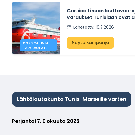
Corsica Linean lauttavuoro
varaukset Tunisiaan ovat 
talvireiteille Marseillen ja Tu
Lähetetty
:
16.7.2026
Näytä kampanja
CORSICA LINEA
TALVILAUTAT
MARSEILLEN JA
TUNISIN VÄLILLÄ
Lähtölautakunta Tunis-Marseille varten
Perjantai 7. Elokuuta 2026