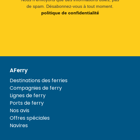
de spam. Désabonnez-vous à tout moment.
politique de confidentialité
AFerry
Destinations des ferries
Compagnies de ferry
Lignes de ferry
Ports de ferry
Nos avis
Offres spéciales
Navires