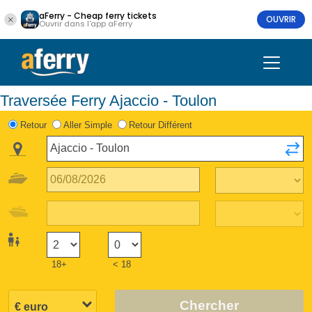
aFerry - Cheap ferry tickets
OUVRIR
Ouvrir dans l'app aFerry
Traversée Ferry Ajaccio - Toulon
Retour
Aller Simple
Retour Différent
18+
< 18
Chercher