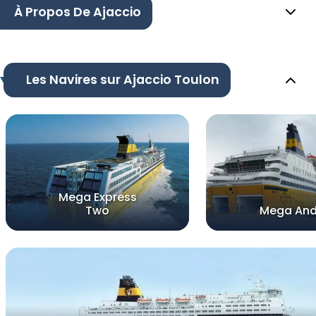
À Propos De Ajaccio
Les Navires sur Ajaccio Toulon
Mega Express
Two
Mega And