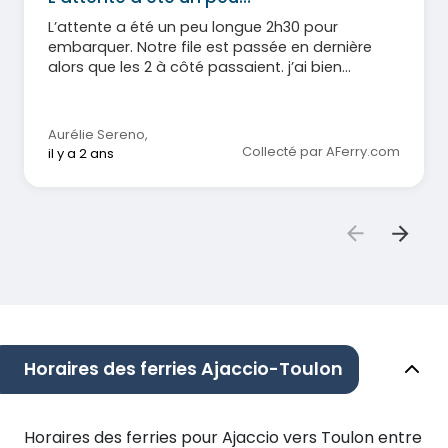
L’attente a été un peu longue 2h30 pour
embarquer. Notre file est passée en dernière
alors que les 2 à côté passaient. j’ai bien
compris qu’il fallait désengorger les véhicules et
qu’il y avait une organisation mais pourquoi
notre file a dû autant patienter.. sinon rien à dire
Aurélie Sereno
,
sur le reste.
Collecté par AFerry.com
il y a 2 ans
Horaires des ferries Ajaccio-Toulon
Horaires des ferries pour Ajaccio vers Toulon entre