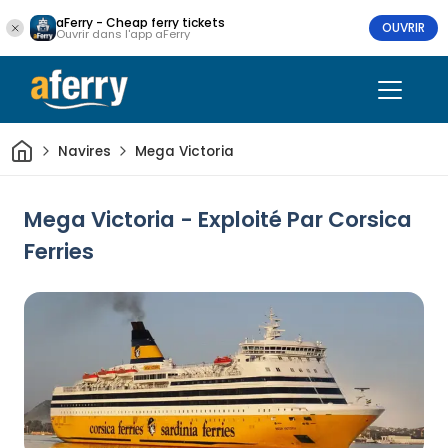
aFerry - Cheap ferry tickets
OUVRIR
Ouvrir dans l'app aFerry
Maison
Navires
Mega Victoria
Mega Victoria - Exploité Par Corsica
Ferries