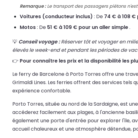
Remarque :
Le transport des passagers piétons n'est 
Voitures (conducteur inclus)
: De
74 € à 108 € 
Motos
: De
51 € à 109 € pour un aller simple
.
💡
Conseil voyage :
Réserver tôt et voyager en mili
élevés le week-end et pendant les périodes de va
👉
Pour connaître les prix et la disponibilité les p
Le ferry de Barcelone à Porto Torres offre une t
Grimaldi Lines. Les ferries offrent des services tel
expérience confortable.
Porto Torres, située au nord de la Sardaigne, est un
accéderez facilement aux plages, à l'ancienne basili
également une porte d'entrée pour explorer l'île, ave
accueil chaleureux et une atmosphère détendue, p