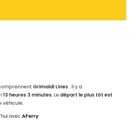
 comprennent
Grimaldi Lines
.
Il y a
on
13 heures 3 minutes
.
Le
départ le plus tôt est
e véhicule.
d'hui avec
AFerry
.