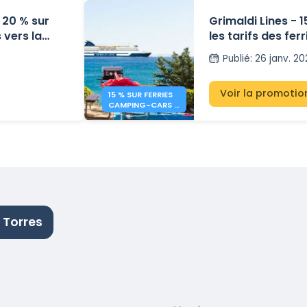
 20 % sur
Grimaldi Lines - 
 vers la
les tarifs des fe
agne
cars et les minib
Publié
:
26 janv. 2
Voir la promotio
15 % SUR FERRIES
CAMPING-CARS –
GRIMALDI LINES
 Torres