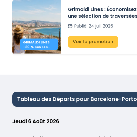
Grimaldi Lines : Économisez
une sélection de traversées
Sardaigne, la Sicile et l’Esp
Publié
:
24 juil. 2026
Voir la promotion
GRIMALDI LINES :
-20 % SUR LES
FERRIES EN
MÉDITERRANÉE
Tableau des Départs pour Barcelone-Porto
Jeudi 6 Août 2026