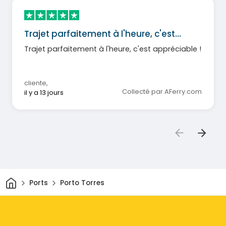
avérée particulièrement frustrante pour les
vacanciers qui devaient parcourir plus de
1 000 km.
Trajet parfaitement à l'heure, c'est…
Trajet parfaitement à l'heure, c'est appréciable !
cliente
,
Collecté par AFerry.com
il y a 13 jours
Maison
Ports
Porto Torres