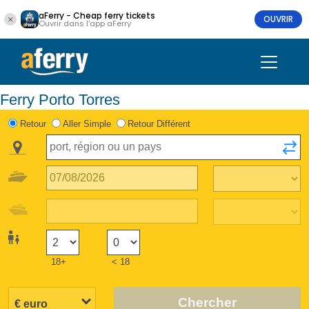
aFerry - Cheap ferry tickets
OUVRIR
Ouvrir dans l'app aFerry
Ferry Porto Torres
Retour
Aller Simple
Retour Différent
18+
< 18
Chercher