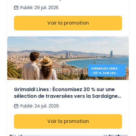
Sardaigne
Publié
:
29 juil. 2026
Voir la promotion
GRIMALDI LINES :
-20 % SUR LES
FERRIES EN
MÉDITERRANÉE
Grimaldi Lines : Économisez 20 % sur une
sélection de traversées vers la Sardaigne,
la Sicile et l’Espagne
Publié
:
24 juil. 2026
Voir la promotion