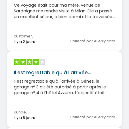
Ce voyage était pour ma mère, venue de
Sardaigne me rendre visite à Milan. Elle a passé
un excellent séjour, a bien dormi et la traversée
s'est très bien déroulée. La mer était calme et le
bateau est arrivé à l'heure.
customer
,
Collecté par AFerry.com
il y a 2 jours
Il est regrettable qu'à l'arrivée…
Il est regrettable qu'à l'arrivée à Gênes, le
garage n° 3 ait été autorisé à partir après le
garage n° 4 à l'hôtel Azzurra. L'objectif était
d'assurer un déroulement fluide, mais la rampe
du garage n° 4 étant également baissée,
toutes les voitures sont parties simultanément,
Kunde
,
provoquant un véritable chaos et obligeant
Collecté par AFerry.com
il y a 8 jours
ceux qui avaient respecté les consignes à
patienter davantage. Cette situation s'est