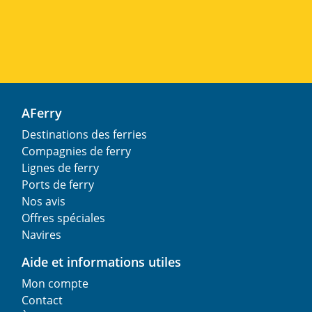
AFerry
Destinations des ferries
Compagnies de ferry
Lignes de ferry
Ports de ferry
Nos avis
Offres spéciales
Navires
Aide et informations utiles
Mon compte
Contact