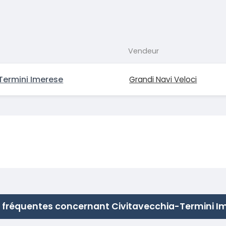
Vendeur
Termini Imerese
Grandi Navi Veloci
 fréquentes concernant Civitavecchia-Termini I