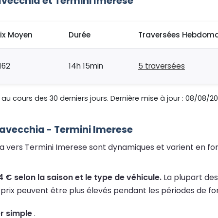
avecchia et Termini Imerese
rix Moyen
Durée
Traversées Hebdoma
162
14h 15min
5 traversées
au cours des 30 derniers jours. Dernière mise à jour : 08/08/20
vitavecchia - Termini Imerese
chia vers Termini Imerese sont dynamiques et varient en fon
 € selon la saison et le type de véhicule.
La plupart des
 prix peuvent être plus élevés pendant les périodes de fo
er simple
.