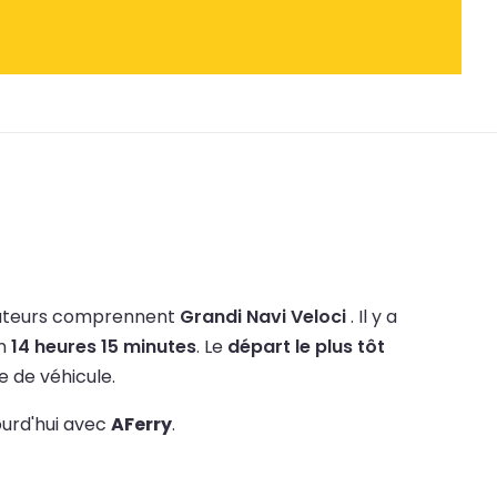
ateurs comprennent
Grandi Navi Veloci
.
Il y a
on
14 heures 15 minutes
.
Le
départ le plus tôt
pe de véhicule.
ourd'hui avec
AFerry
.