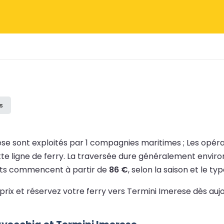
is
ese sont exploités par 1 compagnies maritimes ;
Les opér
te ligne de ferry.
La traversée dure généralement envir
llets commencent à partir de
86 €
, selon la saison et le ty
 prix et réservez votre ferry vers Termini Imerese dès auj