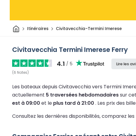
Maison
Itinéraires
Civitavecchia-Termini Imerese
Civitavecchia Termini Imerese Ferry
4.1
/ 5
Lire les av
(
6
Notes
)
Les bateaux depuis Civitavecchia vers Termini Imer
actuellement
5 traversées hebdomadaires
sur cet
est à 09:00
et le
plus tard à 21:00
.
Les prix des bi
Consultez les dernières disponibilités, comparez les