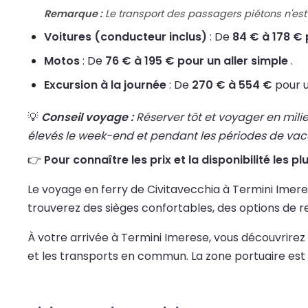
Remarque :
Le transport des passagers piétons n'est 
Voitures (conducteur inclus)
: De
84 € à 178 € 
Motos
: De
76 € à 195 € pour un aller simple
.
Excursion à la journée
: De
270 € à 554 €
pour u
💡
Conseil voyage :
Réserver tôt et voyager en mili
élevés le week-end et pendant les périodes de va
👉
Pour connaître les prix et la disponibilité les p
Le voyage en ferry de Civitavecchia à Termini Imerese
trouverez des sièges confortables, des options de 
À votre arrivée à Termini Imerese, vous découvrirez u
et les transports en commun. La zone portuaire est 