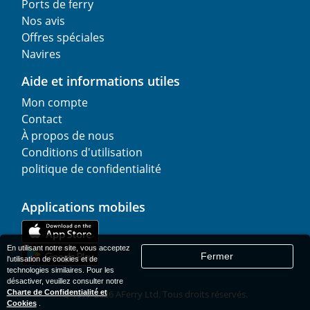
Ports de ferry
Nos avis
Offres spéciales
Navires
Aide et informations utiles
Mon compte
Contact
À propos de nous
Conditions d'utilisation
politique de confidentialité
Applications mobiles
En utilisant notre site, vous acceptez
Fermer
l'utilisation de cookies et de
technologies similaires. Pour les
désactiver, veuillez consulter notre
Charte de Confidentialité et
© 1977-
2026
AFerry Ltd. Tous droits réservés.
Cookies
.