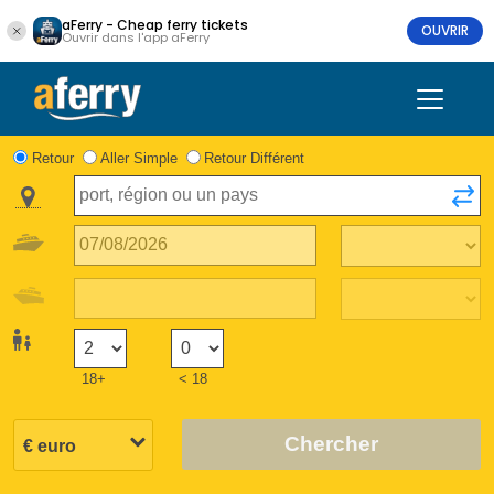
aFerry - Cheap ferry tickets
OUVRIR
Ouvrir dans l'app aFerry
Retour
Aller Simple
Retour Différent
18+
< 18
Chercher