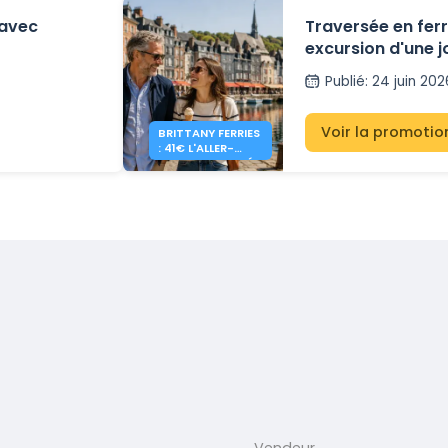
 avec
Traversée en ferry
excursion d'une j
avec Brittany Fer
Publié
:
24 juin 202
Voir la promotio
BRITTANY FERRIES
: 41€ L'ALLER-
RETOUR JOURNÉE
EN ANGLETERRE
Vendeur