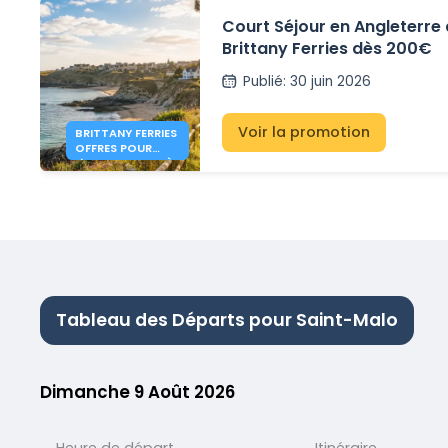
Court Séjour en Angleterre
Brittany Ferries dès 200€
Publié
:
30 juin 2026
Voir la promotion
BRITTANY FERRIES
OFFRES POUR
L'ANGLETERRE DÈS
200€
Tableau des Départs pour Saint-Malo
Dimanche 9 Août 2026
Heure de départ
Itinéraire