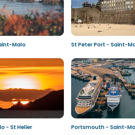
aint-Malo
St Peter Port - Saint-M
o - St Helier
Portsmouth - Saint-Ma