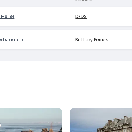
Helier
DFDS
ortsmouth
Brittany Ferries