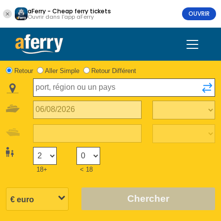
aFerry - Cheap ferry tickets
OUVRIR
Ouvrir dans l'app aFerry
Retour
Aller Simple
Retour Différent
18+
< 18
Chercher