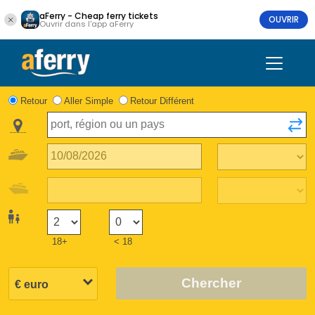
aFerry - Cheap ferry tickets
OUVRIR
Ouvrir dans l'app aFerry
Retour
Aller Simple
Retour Différent
18+
< 18
Chercher