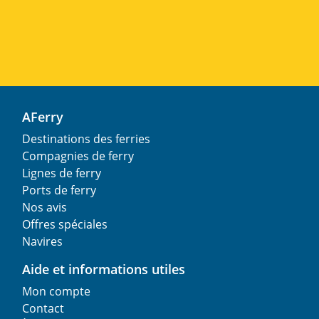
AFerry
Destinations des ferries
Compagnies de ferry
Lignes de ferry
Ports de ferry
Nos avis
Offres spéciales
Navires
Aide et informations utiles
Mon compte
Contact