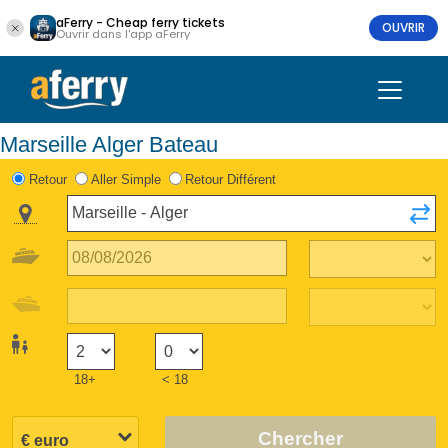
aFerry - Cheap ferry tickets
OUVRIR
Ouvrir dans l'app aFerry
Marseille Alger Bateau
Retour
Aller Simple
Retour Différent
18+
< 18
Chercher