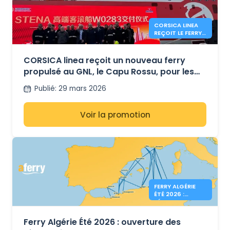
CORSICA LINEA
REÇOIT LE FERRY
LNG CAPU ROSSU
CORSICA linea reçoit un nouveau ferry
propulsé au GNL, le Capu Rossu, pour les
liaisons avec la Corse
Publié
:
29 mars 2026
Voir la promotion
FERRY ALGÉRIE
ÉTÉ 2026 :
RÉSERVATIONS
OUVERTES
Ferry Algérie Été 2026 : ouverture des