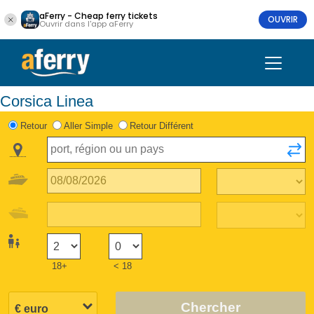
aFerry - Cheap ferry tickets
OUVRIR
Ouvrir dans l'app aFerry
Corsica Linea
Retour
Aller Simple
Retour Différent
18+
< 18
Chercher