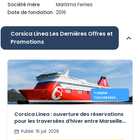
Société mère
Maritima Ferries
Date de fondation
2016
Corsica Linea Les Dernières Offres et
Promotions
TUNISIE :
TRAVERSÉES
D’HIVER
OUVERTES AVEC
CORSICA LINEA
Corsica Linea : ouverture des réservations
pour les traversées d’hiver entre Marseille
et Tunis
Publié
:
16 juil. 2026