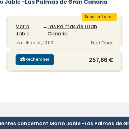
orro Jable -Las Palmas de Gran Canaria
Super affaire !
Morro
→
Las Palmas de Gran
Jable
Canaria
dim. 16 août, 10:00
Fred Olsen
257,86 €
Rechercher
uentes concernant Morro Jable -Las Palmas de G