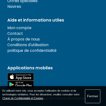
Offres spéciales
Navires
Aide et informations utiles
Mon compte
Contact
À propos de nous
Conditions d'utilisation
politique de confidentialité
Applications mobiles
En utilisant notre site, vous acceptez l'utilisation de cookies et de
technologies similaires. Pour les désactiver, veuillez consulter notre
Fermer
© 1977-
2026
AFerry Ltd. Tous droits réservés.
Charte de Confidentialité et Cookies
.