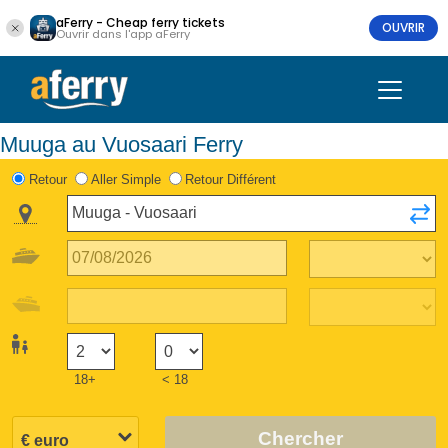
aFerry - Cheap ferry tickets
OUVRIR
Ouvrir dans l'app aFerry
Muuga au Vuosaari Ferry
Retour
Aller Simple
Retour Différent
18+
< 18
Chercher