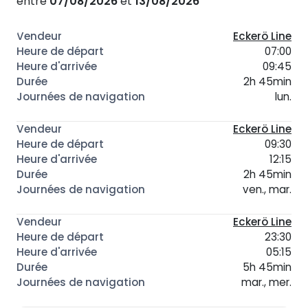
entre
07/08/2026
et
13/08/2026
Eckerö Line
07:00
09:45
2h 45min
lun.
Eckerö Line
09:30
12:15
2h 45min
ven., mar.
Eckerö Line
23:30
05:15
5h 45min
mar., mer.