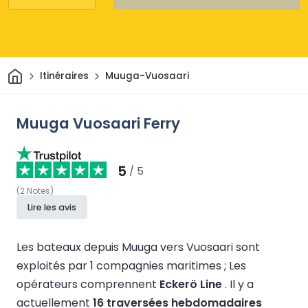
Maison
Itinéraires
Muuga-Vuosaari
Muuga Vuosaari Ferry
5
/ 5
(
2
Notes
)
Lire les avis
Les bateaux depuis Muuga vers Vuosaari sont
exploités par 1 compagnies maritimes ;
Les
opérateurs comprennent
Eckerö Line
.
Il y a
actuellement
16 traversées hebdomadaires