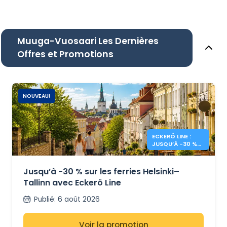
Muuga-Vuosaari Les Dernières
Offres et Promotions
NOUVEAU!
ECKERÖ LINE :
JUSQU’À -30 %
SUR HELSINKI –
TALLINN
Jusqu’à -30 % sur les ferries Helsinki–
Tallinn avec Eckerö Line
Publié
:
6 août 2026
Voir la promotion