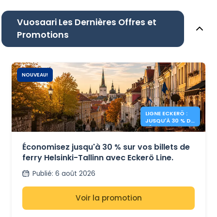
Vuosaari Les Dernières Offres et
Promotions
NOUVEAU!
LIGNE ECKERÖ :
JUSQU'À 30 % DE
RÉDUCTION
HELSINKI –
TALLINN
Économisez jusqu'à 30 % sur vos billets de
ferry Helsinki-Tallinn avec Eckerö Line.
Publié
:
6 août 2026
Voir la promotion