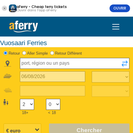
aFerry - Cheap ferry tickets
OUVRIR
Ouvrir dans l'app aFerry
Vuosaari Ferries
Retour
Aller Simple
Retour Différent
18+
< 18
Chercher