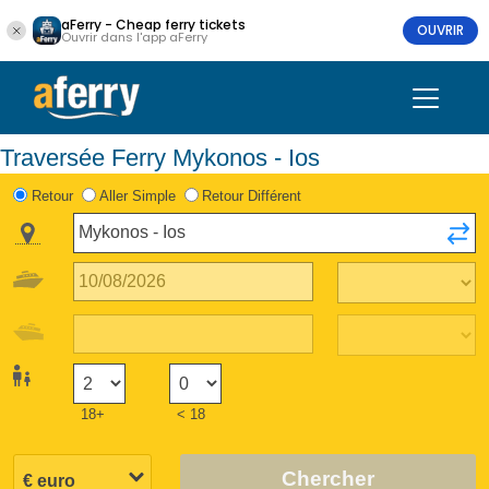
aFerry - Cheap ferry tickets
OUVRIR
Ouvrir dans l'app aFerry
Traversée Ferry Mykonos - Ios
Retour
Aller Simple
Retour Différent
18+
< 18
Chercher