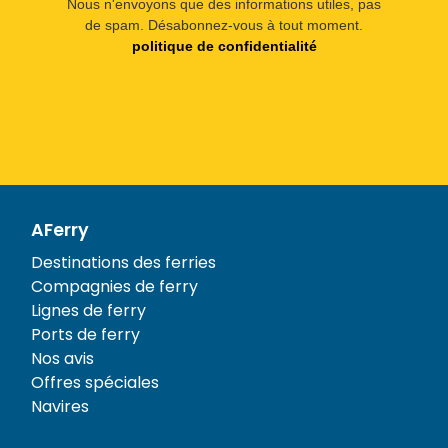
Nous n'envoyons que des informations utiles, pas
de spam. Désabonnez-vous à tout moment.
politique de confidentialité
AFerry
Destinations des ferries
Compagnies de ferry
Lignes de ferry
Ports de ferry
Nos avis
Offres spéciales
Navires