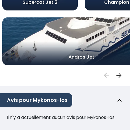
Supercat Jet 2
Champion 
Andros Jet
Avis pour Mykonos-Ios
Il n'y a actuellement aucun avis pour Mykonos-Ios