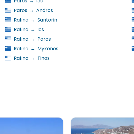
Paros
→
Ios
Paros
→
Andros
Rafina
→
Santorin
Rafina
→
Ios
Rafina
→
Paros
Rafina
→
Mykonos
Rafina
→
Tinos