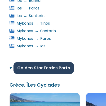
Ios
→
Rafina
Ios
→
Paros
Ios
→
Santorin
Mykonos
→
Tinos
Mykonos
→
Santorin
Mykonos
→
Paros
Mykonos
→
Ios
Golden Star Ferries Ports
Grèce, ÎLes Cyclades