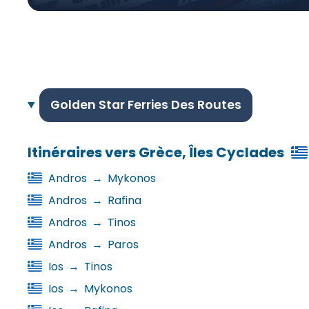
Golden Star Ferries Des Routes
Itinéraires vers Grèce, Îles Cyclades
Andros
→
Mykonos
Andros
→
Rafina
Andros
→
Tinos
Andros
→
Paros
Ios
→
Tinos
Ios
→
Mykonos