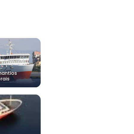
antios
rais