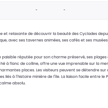
-
-
ue et relaxante de découvrir la beauté des Cyclades depuis
que, avec ses tavernes animées, ses cafés et ses musées 
île paisible réputée pour son charme préservé, ses plages
perché à flanc de colline, offre une vue imprenable sur la m
armantes places. Les visiteurs peuvent se détendre sur 
és à l'histoire minière de l'île. La liaison facile entre l
 calme absolu.