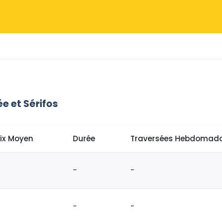
e et Sérifos
rix Moyen
Durée
Traversées Hebdomada
-
-
-
-