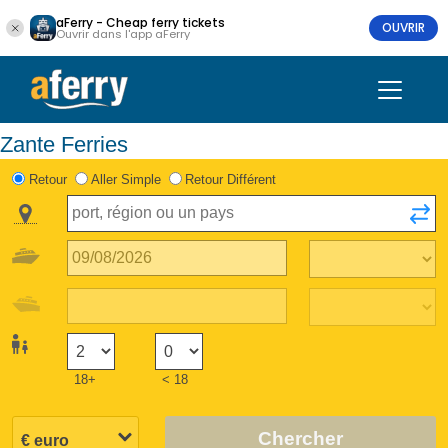
aFerry - Cheap ferry tickets
OUVRIR
Ouvrir dans l'app aFerry
Zante Ferries
Retour
Aller Simple
Retour Différent
18+
< 18
Chercher