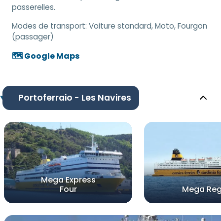
passerelles.
Modes de transport:
Voiture standard, Moto, Fourgon
(passager)
🗺️ Google Maps
Portoferraio - Les Navires
Mega Express
Four
Mega Reg