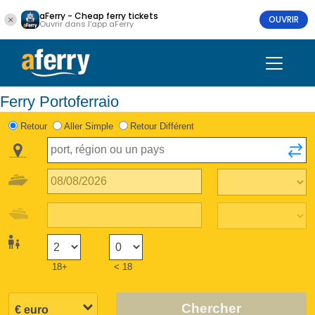
aFerry - Cheap ferry tickets
OUVRIR
Ouvrir dans l'app aFerry
Ferry Portoferraio
Retour
Aller Simple
Retour Différent
18+
< 18
Chercher