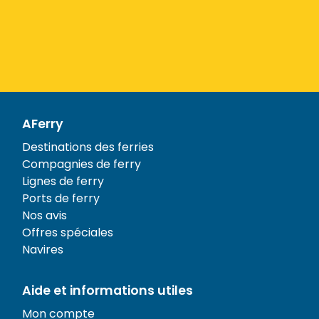
AFerry
Destinations des ferries
Compagnies de ferry
Lignes de ferry
Ports de ferry
Nos avis
Offres spéciales
Navires
Aide et informations utiles
Mon compte