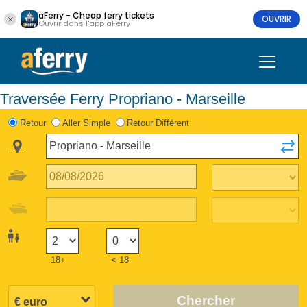
aFerry - Cheap ferry tickets
OUVRIR
Ouvrir dans l'app aFerry
Traversée Ferry Propriano - Marseille
Retour
Aller Simple
Retour Différent
18+
< 18
Chercher