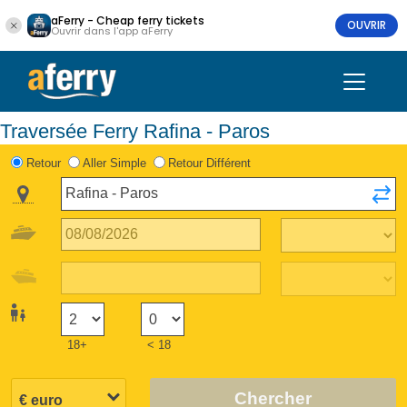
aFerry - Cheap ferry tickets
OUVRIR
Ouvrir dans l'app aFerry
Traversée Ferry Rafina - Paros
Retour
Aller Simple
Retour Différent
18+
< 18
Chercher