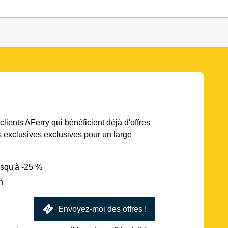
lients AFerry qui bénéficient déjà d'offres
s exclusives exclusives pour un large
usqu'à -25 %
n
Envoyez-moi des offres !