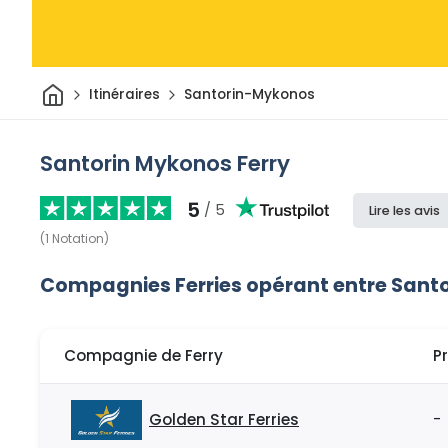
Maison
Itinéraires
Santorin-Mykonos
Santorin Mykonos Ferry
5
/ 5
Lire les avis
(
1
Notation
)
Compagnies Ferries opérant entre Sant
Compagnie de Ferry
P
Golden Star Ferries
-