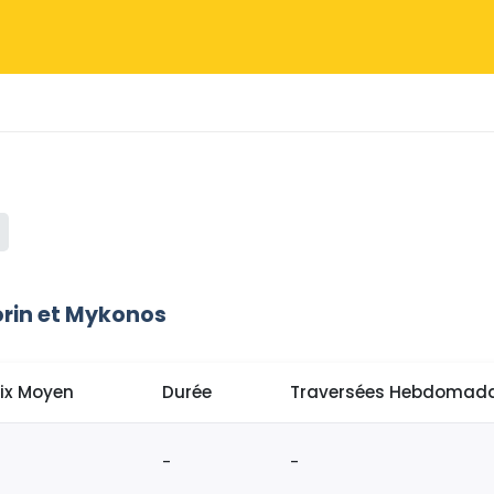
orin et Mykonos
rix Moyen
Durée
Traversées Hebdomada
-
-