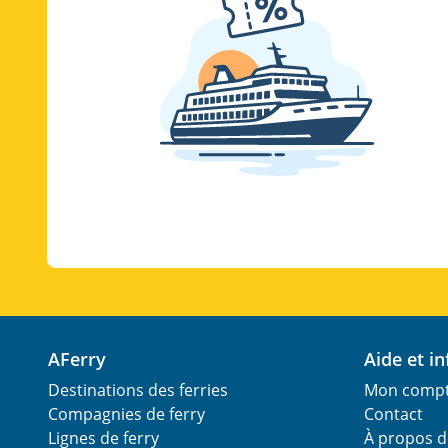
AFerry
Aide et 
Destinations des ferries
Mon comp
Compagnies de ferry
Contact
Lignes de ferry
À propos d