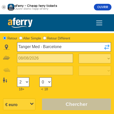
aFerry - Cheap ferry tickets
OUVRIR
Ouvrir dans l'app aFerry
Retour
Aller Simple
Retour Différent
18+
< 18
Chercher