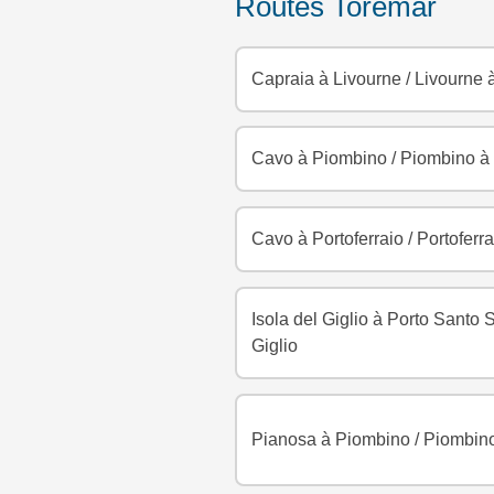
Routes Toremar
Capraia à Livourne
/
Livourne 
Cavo à Piombino
/
Piombino à
Cavo à Portoferraio
/
Portoferr
Isola del Giglio à Porto Santo 
Giglio
Pianosa à Piombino
/
Piombino