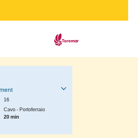
ement
16
Cavo - Portoferraio
20 min