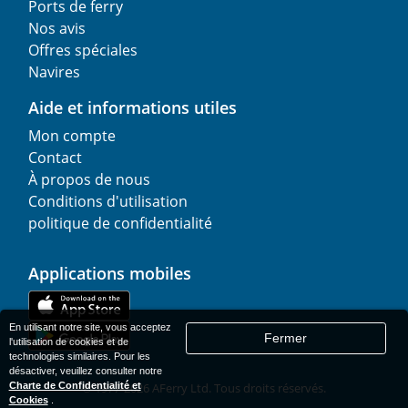
Ports de ferry
Nos avis
Offres spéciales
Navires
Aide et informations utiles
Mon compte
Contact
À propos de nous
Conditions d'utilisation
politique de confidentialité
Applications mobiles
En utilisant notre site, vous acceptez
Fermer
l'utilisation de cookies et de
technologies similaires. Pour les
désactiver, veuillez consulter notre
Charte de Confidentialité et
© 1977-
2026
AFerry Ltd. Tous droits réservés.
Cookies
.