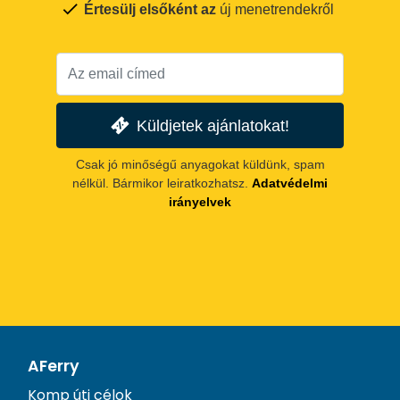
Értesülj elsőként az
új menetrendekről
Küldjetek ajánlatokat!
Csak jó minőségű anyagokat küldünk, spam
nélkül. Bármikor leiratkozhatsz.
Adatvédelmi
irányelvek
AFerry
Komp úti célok