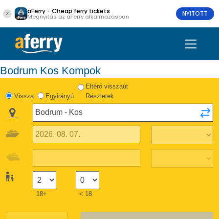
aFerry - Cheap ferry tickets
NYITOTT
Megnyitás az aFerry alkalmazásban
Bodrum Kos Kompok
Eltérő visszaút
Vissza
Egyirányú
Részletek
18+
< 18